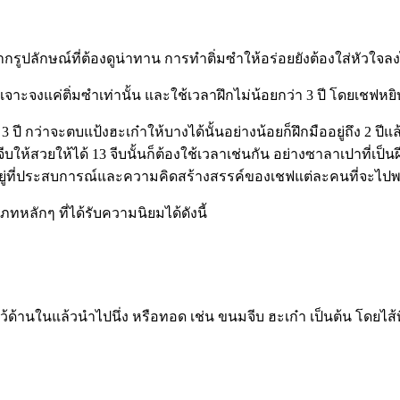
รูปลักษณ์ที่ต้องดูน่าทาน การทำติ่มซำให้อร่อยยังต้องใส่หัวใจลงไ
จงแค่ติ่มซำเท่านั้น และใช้เวลาฝึกไม่น้อยกว่า 3 ปี โดยเชฟหยิบ
 ปี กว่าจะตบแป้งฮะเก๋าให้บางได้นั้นอย่างน้อยก็ฝึกมืออยู่ถึง 2 ปีแล
จีบให้สวยให้ได้ 13 จีบนั้นก็ต้องใช้เวลาเช่นกัน อย่างซาลาเปาที่เป็น
้งนี้อยู่ที่ประสบการณ์และความคิดสร้างสรรค์ของเชฟแต่ละคนที่จะไป
ลักๆ ที่ได้รับความนิยมได้ดังนี้
้ด้านในแล้วนำไปนึ่ง หรือทอด เช่น ขนมจีบ ฮะเก๋า เป็นต้น โดยไส้ที