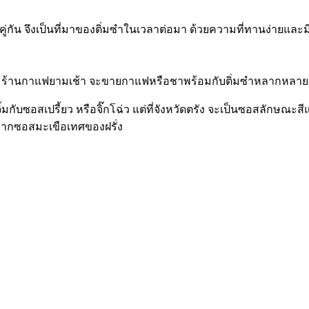
นคู่กัน จึงเป็นที่มาของติ่มซำในเวลาต่อมา ด้วยความที่ทานง่าย
ง ตามร้านกาแฟยามเช้า จะขายกาแฟหรือชาพร้อมกับติ่มซำหลากหลายช
บซอสเปรี้ยว หรือจิ๊กโฉ่ว แต่ที่จังหวัดตรัง จะเป็นซอสลักษณะสี
มาจากซอสมะเขือเทศของฝรั่ง