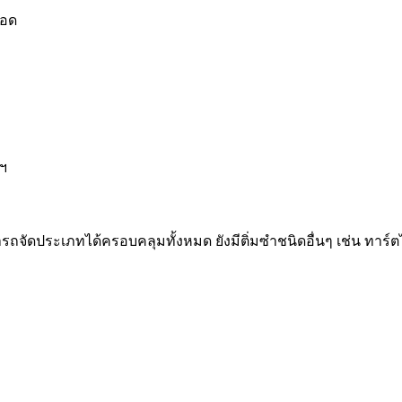
ทอด
ลฯ
ัดประเภทได้ครอบคลุมทั้งหมด ยังมีติ่มซำชนิดอื่นๆ เช่น ทาร์ตไข่,