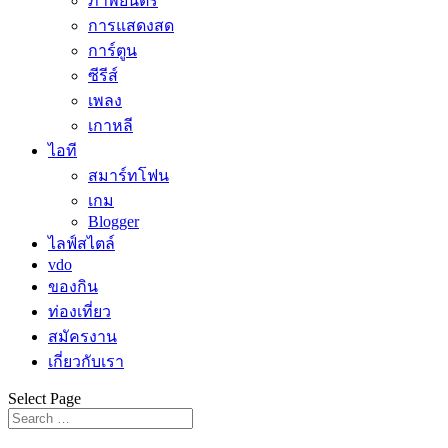
ภาพยนตร์
การแสดงสด
การ์ตูน
ซีรีส์
เพลง
เกาหลี
ไอที
สมาร์ทโฟน
เกม
Blogger
ไลฟ์สไตล์
vdo
ของกิน
ท่องเที่ยว
สมัครงาน
เกี่ยวกับเรา
Select Page