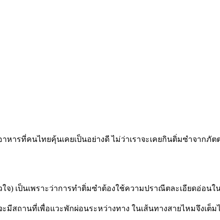
าหารที่คนไทยคุ้นเคยเป็นอย่างดี ไม่ว่าเราจะเคยกินติ่มซำจากภั
่หัวใจ) เป็นเพราะว่าการทำติ่มซำต้องใช้ความปราณีตละเอียดอ่อนใ
สถานที่เพื่อแวะพักผ่อนระหว่างทาง ในเส้นทางสายไหมจึงเต็มไปด้วย