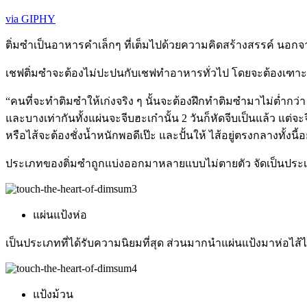
via GIPHY
ติ่มซำเป็นอาหารคำเล็กๆ ที่เต็มไปด้วยความคิดสร้างสรรค์ นอกจาก
เชฟติ่มซำจะต้องไม่ปะปนกับเชฟทำอาหารทั่วไป โดยจะต้องเฑาะเจาะ
“คนที่จะทำติมซำให้เก่งจริง ๆ นั้นจะต้องฝึกทำติมซำมาไม่ต่ำกว่า 3
และบางเท่ากันทั้งแผ่นจะจีบฮะเก๋านั้น 2 วันก็หัดจีบเป็นแล้ว แต่จะ
หรือไส้จะต้องชั่งน้ำหนักพอดีเป๊ะ และปั้นให้ ไส้อยู่ตรงกลางทั
ประเภทของติ่มซำถูกแบ่งออกมาหลายแบบไม่ตายตัว จัดเป็นประเภทห
แผ่นแป้งห่อ
เป็นประเภทที่ได้รับความนิยมที่สุด ส่วนมากนำแผ่นแป้งมาห่อไส้ไว
แป้งม้วน