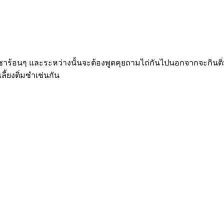
ำชาร้อนๆ
และระหว่างนั้นจะต้องพูดคุยถามไถ่กันไปนอกจากจะกินติ่ม
ลี้ยงติ่มซำเช่นกัน