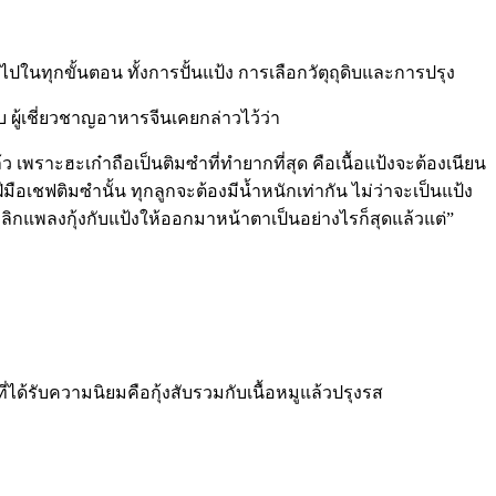
ปในทุกขั้นตอน ทั้งการปั้นแป้ง การเลือกวัตุถุดิบและการปรุง
 ผู้เชี่ยวชาญอาหารจีนเคยกล่าวไว้ว่า
้ว เพราะฮะเก๋าถือเป็นติมซำที่ทำยากที่สุด คือเนื้อแป้งจะต้องเนียน
ฝีมือเชฟติมซำนั้น ทุกลูกจะต้องมีน้ำหนักเท่ากัน ไม่ว่าจะเป็นแป้ง
พลิกแพลงกุ้งกับแป้งให้ออกมาหน้าตาเป็นอย่างไรก็สุดแล้วแต่”
่ได้รับความนิยมคือกุ้งสับรวมกับเนื้อหมูแล้วปรุงรส