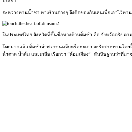
ประจำ
ระหว่างทานน้ำชา ทางร้านต่างๆ จึงคิดของกินเล่นเพื่อเอาไว้ทา
ในประเทศไทย จังหวัดที่ขึ้นชื่อทางด้านติ่มซำ คือ จังหวัดตรั
โดยมากแล้ว ติ่มซำจำพวกขนมจีบหรือฮะเก๋า จะรับประทานโดยจิ้มกั
น้ำตาล น้ำส้ม และเกลือ เรียกว่า “ค้อมเจือง” สันนิษฐานว่าที่