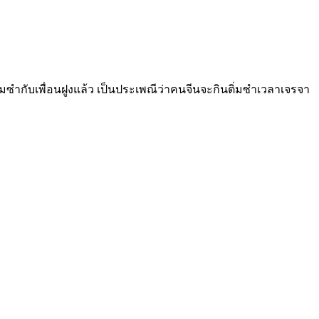
ซำกับเพื่อนฝูงแล้ว เป็นประเพณีว่าคนจีนจะกินติ่มซำเวลาเจรจา