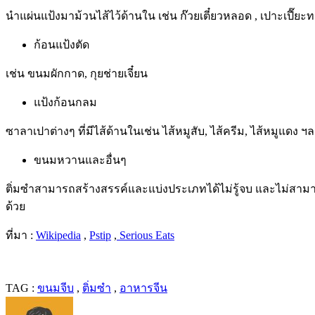
นำแผ่นแป้งมาม้วนไส้ไว้ด้านใน เช่น ก๊วยเตี๋ยวหลอด , เปาะเปี๊ยะ
ก้อนแป้งตัด
เช่น ขนมผักกาด, กุยช่ายเจี๋ยน
แป้งก้อนกลม
ซาลาเปาต่างๆ ที่มีไส้ด้านในเช่น ไส้หมูสับ, ไส้ครีม, ไส้หมูแดง ฯ
ขนมหวานและอื่นๆ
ติ่มซำสามารถสร้างสรรค์และแบ่งประเภทได้ไม่รู้จบ และไม่สามารถจ
ด้วย
ที่มา :
Wikipedia
,
Pstip
,
Serious Eats
TAG :
ขนมจีบ
,
ติ่มซำ
,
อาหารจีน