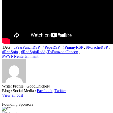
TAG :
#PearPunchRSP
,
#PepeRSP
,
#PimmyRSP
,
#PorscheRSP
,
#RedSpin
,
#RedSpinReddyToFamzoneFancon
,
#WYNNentertainment
Writer Profile :
GoodChickeN
Blog :
Social Media :
Facebook
,
Twitter
View all post
Founding Sponsors