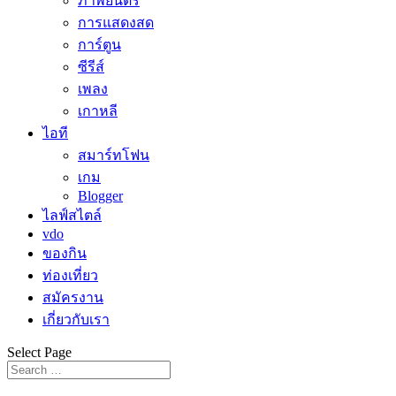
ภาพยนตร์
การแสดงสด
การ์ตูน
ซีรีส์
เพลง
เกาหลี
ไอที
สมาร์ทโฟน
เกม
Blogger
ไลฟ์สไตล์
vdo
ของกิน
ท่องเที่ยว
สมัครงาน
เกี่ยวกับเรา
Select Page