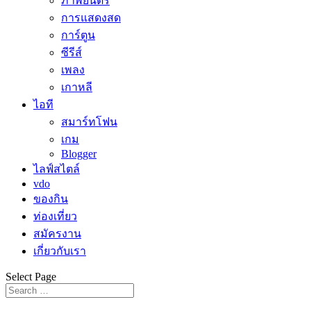
ภาพยนตร์
การแสดงสด
การ์ตูน
ซีรีส์
เพลง
เกาหลี
ไอที
สมาร์ทโฟน
เกม
Blogger
ไลฟ์สไตล์
vdo
ของกิน
ท่องเที่ยว
สมัครงาน
เกี่ยวกับเรา
Select Page