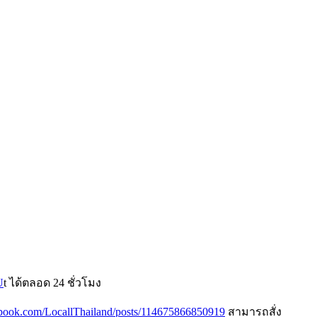
U
t ได้ตลอด 24 ชั่วโมง
book.com/LocallThailand/posts/114675866850919
สามารถสั่ง