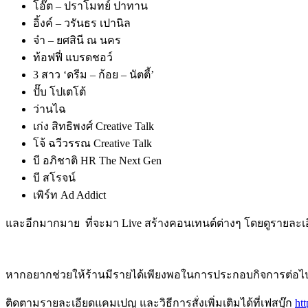
โอ๊ต – ปราโมทย์ ปาทาน
อิ้งค์ – วรันธร เปานิล
จ๋า – ยศสินี ณ นคร
ท้อฟฟี่ แบรดชอว์
3 สาว ‘ดรีม – ก้อย – นัตตี้’
ปั๊บ โปเตโต้
ว่านไฉ
เก่ง สิทธิพงศ์ Creative Talk
โจ้ ฉวีวรรณ Creative Talk
บี อภิชาติ HR The Next Gen
บี สโรจน์
เพิร์ท Ad Addict
และอีกมากมาย ที่จะมา Live สร้างคอนเทนต์ต่างๆ โดยดูรายละเ
หากอยากช่วยให้ร้านมีรายได้เพียงพอในการประกอบกิจการต่อไป แค
ติดตามรายละเอียดแคมเปญ และวิธีการสั่งเพิ่มเติมได้ที่เฟสบุ๊ก
ht