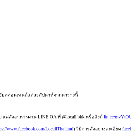
อียดคอนเทนต์แต่ละสัปดาห์จากตารางนี้
่สั่งอาหารผ่าน LINE OA ที่ @locall.bkk หรือลิงก์
lin.ee/mvYtO
tps://www.facebook.com/LocallThailand
) วิธีการสั่งอย่างละเอียด
face