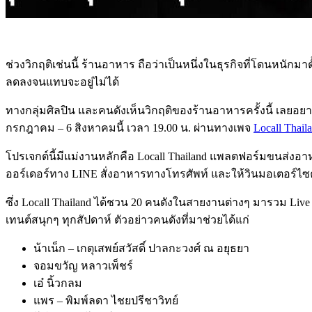
ช่วงวิกฤติเช่นนี้ ร้านอาหาร ถือว่าเป็นหนึ่งในธุรกิจที่โดนหนั
ลดลงจนแทบจะอยู่ไม่ได้
ทางกลุ่มศิลปิน และคนดังเห็นวิกฤติของร้านอาหารครั้งนี้ เลยอยา
กรกฎาคม – 6 สิงหาคมนี้ เวลา 19.00 น. ผ่านทางเพจ
Locall Thai
โปรเจกต์นี้มีแม่งานหลักคือ Locall Thailand แพลตฟอร์มขนส่งอ
ออร์เดอร์ทาง LINE สั่งอาหารทางโทรศัพท์ และให้วินมอเตอร์ไซค
ซึ่ง Locall Thailand ได้ชวน 20 คนดังในสายงานต่างๆ มารวม Live 
เทนต์สนุกๆ ทุกสัปดาห์ ตัวอย่าวคนดังที่มาช่วยได้แก่
น้าเน็ก – เกตุเสพย์สวัสดิ์ ปาลกะวงศ์ ณ อยุธยา
จอมขวัญ หลาวเพ็ชร์
เอ๋ นิ้วกลม
แพร – พิมพ์ลดา ไชยปรีชาวิทย์