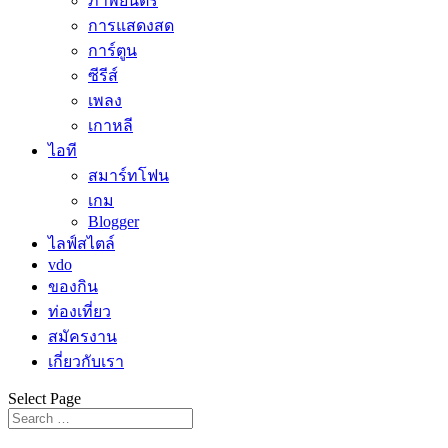
ภาพยนตร์
การแสดงสด
การ์ตูน
ซีรีส์
เพลง
เกาหลี
ไอที
สมาร์ทโฟน
เกม
Blogger
ไลฟ์สไตล์
vdo
ของกิน
ท่องเที่ยว
สมัครงาน
เกี่ยวกับเรา
Select Page