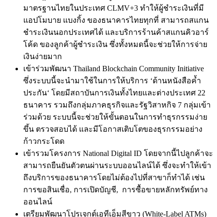
มาตรฐานไทยในประเทศ
CLMV+3
ทำให้ผู้ชำระเงินที่มี
แอปโมบาย
แบงกิ้ง
ของธนาคารไทยทุกที่
สามารถสแกน
ชำระเงินนอกประเทศได้
และบริการร้านค้าสแกนคิวอาร์
โค้ด
ของลูกค้าผู้ชำระเงิน
ซึ่งทั้งหมดนี้จะช่วยให้การจ่าย
เงินง่ายมาก
เข้าร่วมพัฒนา
Thailand Blockchain Community Initiative
ซึ่งระบบนี้จะนำมาใช้ในการให้บริการ
‘
ด้านหนังสือค้ำ
ประกัน
‘
โดยมีสถาบันการเงินทั้งไทยและต่างประเทศ
22
ธนาคาร
รวมถึงกลุ่มภาคธุรกิจและรัฐวิสาหกิจ
7
กลุ่มเข้า
ร่วมด้วย
ระบบนี้จะช่วยให้ขั้นตอนในการทำธุรกรรมง่าย
ขึ้น
ตรวจสอบได้
และมีโอกาสเติบโตของธุรกรรมอย่าง
ก้าวกระโดด
เข้ารวมโครงการ
National Digital ID
โดยจากนี้ไปลูกค้าจะ
สามารถยืนยันตัวตนผ่านระบบออนไลน์ได้
ซึ่งจะทำให้เข้า
ถึงบริการของธนาคารโดยไม่ต้องไปที่สาขาก็ทำได้
เช่น
การขอสินเชื่อ
,
การเปิดบัญชี
,
การซื้อขายหลักทรัพย์ทาง
ออนไลน์
เตรียมพัฒนาโปรเจกต์เอทีเอ็มสีขาว
(White-Label ATMs)