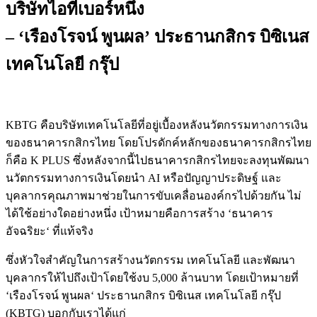
บริษัทไอทีเบอร์หนึ่ง
– ‘เรืองโรจน์ พูนผล’ ประธานกสิกร บิซิเนส
เทคโนโลยี กรุ๊ป
KBTG
คือ
บริษัทเทคโนโลยีที่อยู่เบื้องหลัง
นวัตกรรมทางการเงิน
ของธนาคารกสิกรไทย
โดยโปรดักค์หลักของธนาคารกสิกรไทย
ก็คือ
K PLUS
ซึ่งหลังจากนี้ไปธนาคารกสิกรไทยจะลงทุนพัฒนา
นวัตกรรมทางการเงินโดยนำ
AI
หรือปัญญาประดิษฐ์
และ
บุคลากรคุณภาพมาช่วยในการขับเคลื่อนองค์กรไปด้วยกัน
ไม่
ได้ใช้อย่างใดอย่างหนึ่ง
เป้าหมายคือการสร้าง
‘
ธนาคาร
อัจฉริยะ
‘
ที่แท้จริง
ซึ่งหัวใจสำคัญในการสร้างนวัตกรรม
เทคโนโลยี
และพัฒนา
บุคลากร
ให้ไปถึงเป้าโดยใช้งบ
5,000
ล้านบาท
โดยเป้าหมายที่
‘
เรืองโรจน์
พูนผล
‘
ประธานกสิกร
บิซิเนส
เทคโนโลยี
กรุ๊ป
(KBTG)
บอกกับเราได้แก่