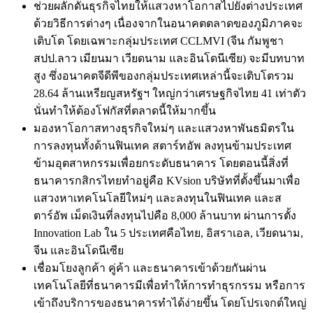
ช่วยผลักดันธุรกิจไทยให้แสวงหาโอกาสไปยังต่างประเทศ
ด้วยวิธีการต่างๆ
เนื่องจากในอนาคตตลาดของภูมิภาคจะ
เติบโต
โดยเฉพาะกลุ่มประเทศ
CCLMVI (
จีน
กัมพูชา
สปป
.
ลาว
เมียนมา
เวียดนาม
และอินโดนีเซีย
)
จะมีบทบาท
สูง
ซึ่งอนาคตจีดีพีของกลุ่มประเทศเหล่านี้จะเติบโตรวม
28.64
ล้านเหรียญสหรัฐฯ
ใหญ่กว่าเศรษฐกิจไทย
41
เท่าตัว
นั่นทำให้ต้องโฟกัสที่ตลาดนี้ให้มากขึ้น
มองหาโอกาสทางธุรกิจใหม่ๆ
และแสวงหาพันธมิตรใน
การลงทุนทั้งด้านฟินเทค
สตาร์ทอัพ
ลงทุนข้ามประเทศ
ข้ามอุตสาหกรรมเพื่อยกระดับธนาคาร
โดยตอนนี้สิ่งที่
ธนาคารกสิกรไทยทำอยู่คือ
KVsion
บริษัทที่ตั้งขึ้นมาเพื่อ
แสวงหาเทคโนโลยีใหม่ๆ
และลงทุนในฟินเทค
และส
ตาร์อัพ
เม็ดเงินที่ลงทุนไปคือ
8,000
ล้านบาท
ผ่านการตั้ง
Innovation Lab
ใน
5
ประเทศคือไทย
,
อิสราเอล
,
เวียดนาม
,
จีน
และอินโดนีเซีย
เชื่อมโยงลูกค้า
คู่ค้า
และธนาคารเข้าด้วยกันผ่าน
เทคโนโลยีที่ธนาคารมีเพื่อทำให้การทำธุรกรรม
หรือการ
เข้าถึงบริการของธนาคารทำได้ง่ายขึ้น
โดยโปรเจกต์ใหญ่