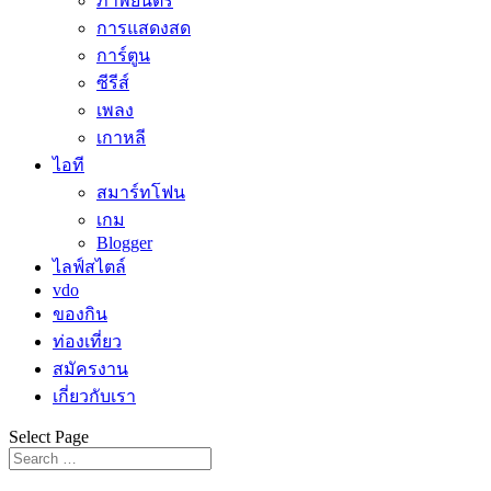
ภาพยนตร์
การแสดงสด
การ์ตูน
ซีรีส์
เพลง
เกาหลี
ไอที
สมาร์ทโฟน
เกม
Blogger
ไลฟ์สไตล์
vdo
ของกิน
ท่องเที่ยว
สมัครงาน
เกี่ยวกับเรา
Select Page