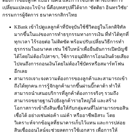
ต้องการของลูกค้าเป็นรายคน และการใช้บิ๊กดาต้าจะเกิดการ
เปลี่ยนแปลงอะไรบ้าง นี่คือบทสรุปที่ได้จาก ‘ขัตติยา อินทรวิชัย’
กรรมการผู้จัดการ ธนาคารกสิกรไทย
KBank
เข้าไปดูแลลูกค้าที่ปัจจุบันใช้ชีวิตอยู่ในโลกดิจิทัล
มากขึ้นในแง่ของการทำธรุกรรมทางการเงิน
ที่ทำได้
ทุกที่
ทุกเวลา
ไร้รอยต่อ
ไม่ติดขัด
พร้อมปรับเปลี่ยนวิธีการทำ
ธุรกรรมในอนาคต เช่น ใช้ใบหน้าเพื่อยืนยันการเปิดบัญชี
ได้โดยไม่ต้องไปสาขา
,
ใช
การอนุมัติการโอนเงินด้วยเสียง
ไปจนถึงการถอนเงินโดยไม่ต้องใช้บัตรหรือสมาร์ทโฟน
อีกเลย
สามารถเจาะจงความต้องการของลูกค้าและสามารถเข้า
ถึงได้ทุกคน
การรู้จักลูกค้ามากขึ้นผ่านบิ๊กดาต้า
ทำให้
สามารถนำเสนอบริการที่ลูกค้าต้องการจริงๆ
รวมถึง
สามารถขยายฐานไปยังลูกค้ารายใหญ่ได้
และสร้าง
โอกาสการเข้าถึงสินเชื่อให้กับกลุ่มคนที่ไม่สามารถ
ขอ
สิน
เชื่อได้
อย่างเช่นพ่อค้า
แม่ค้า
หรืออาชีพอิสระ
โดย
วิเคราะห์จาก
ข้อมูล
ที่ธนาคารเก็บไว้แทน
และการปล่อย
สินเชื่อออนไลน์จะ
ช่วยลดการใช้เอกสาร
เพื่อการให้