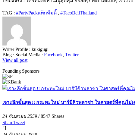
ตี้ของจริง ! ใครที่มองหาเมนูสุดคุ้ม อร่อยจุกทั้งตี้ได้แบบจุใจวิ่งไป 
TAG :
#PartyPackแท็กทีมตี้
,
#TacoBellThailand
Writer Profile :
kukigugi
Blog :
Social Media :
Facebook
,
Twitter
View all post
Founding Sponsors
เจาะลึกขั้นสุด !! กระทะใหม่ บาร์บีคิวพลาซ่า ในศาสตร์ที่คุณไม่เ
24 กันยายน 2559
/
8547
Shares
Share
Tweet
"]
24 กันยายน 2559