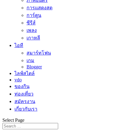
ภาพยนตร์
การแสดงสด
การ์ตูน
ซีรีส์
เพลง
เกาหลี
ไอที
สมาร์ทโฟน
เกม
Blogger
ไลฟ์สไตล์
vdo
ของกิน
ท่องเที่ยว
สมัครงาน
เกี่ยวกับเรา
Select Page