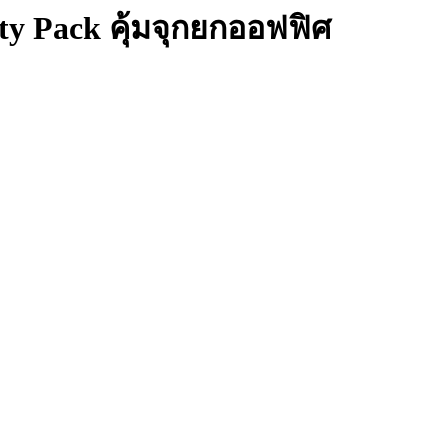
rty Pack คุ้มจุกยกออฟฟิศ