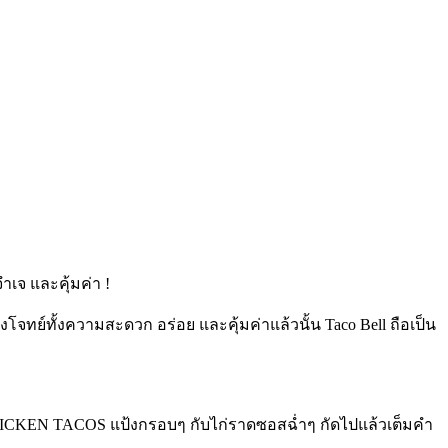
ำเจ และคุ้มค่า !
ย์ทั้งความสะดวก อร่อย และคุ้มค่าแล้วนั้น Taco Bell ถือเป็น
 CHICKEN TACOS แป้งกรอบๆ กับไก่ราดซอสฉ่ำๆ กัดไปแล้วเต็มคำ