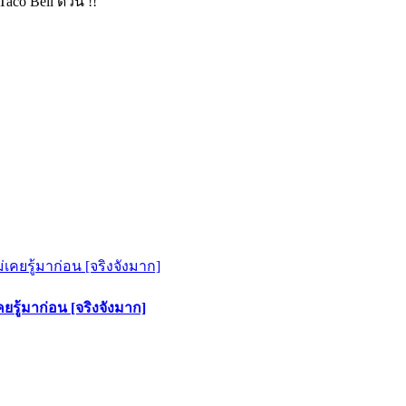
Taco Bell ด่วน !!
คยรู้มาก่อน [จริงจังมาก]