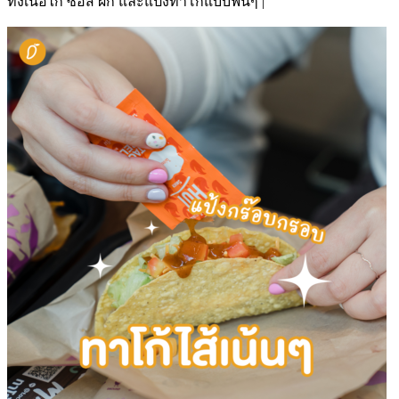
ทั้งเนื้อไก่ ซอส ผัก และแป้งทาโก้แบบฟินๆ |