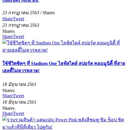
Gourmet Meal Kit
23 กรกฏาคม 2563
/
Shares
Share
Tweet
23 กรกฏาคม 2563
Shares
Share
Tweet
ใช้ชีวิตชิคๆ ที่ Stadium One ไลฟ์สไตล์ สปอร์ต คอมมูนิตี้ ที่สาย
เฮลตี้ไม่ควรพลาด!
18 มิถุนายน 2561
Shares
Share
Tweet
18 มิถุนายน 2561
Shares
Share
Tweet