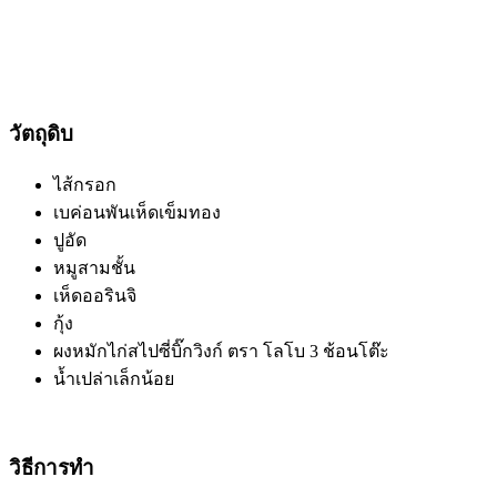
วัตถุดิบ
ไส้กรอก
เบค่อนพันเห็ดเข็มทอง
ปูอัด
หมูสามชั้น
เห็ดออรินจิ
กุ้ง
ผงหมักไก่สไปซี่บิ๊กวิงก์ ตรา โลโบ 3 ช้อนโต๊ะ
น้ำเปล่าเล็กน้อย
วิธีการทำ