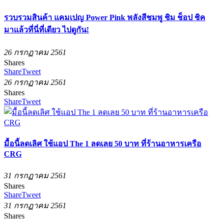
รวบรวมสินค้า แคมเปญ Power Pink พลังสีชมพู ชิม ช็อป ชิค
มาแล้วที่นี่ที่เดียว ไปดูกัน!
26 กรกฏาคม 2561
Shares
Share
Tweet
26 กรกฏาคม 2561
Shares
Share
Tweet
มื้อนี้ลดเลิศ ใช้แอป The 1 ลดเลย 50 บาท ที่ร้านอาหารเครือ
CRG
31 กรกฏาคม 2561
Shares
Share
Tweet
31 กรกฏาคม 2561
Shares