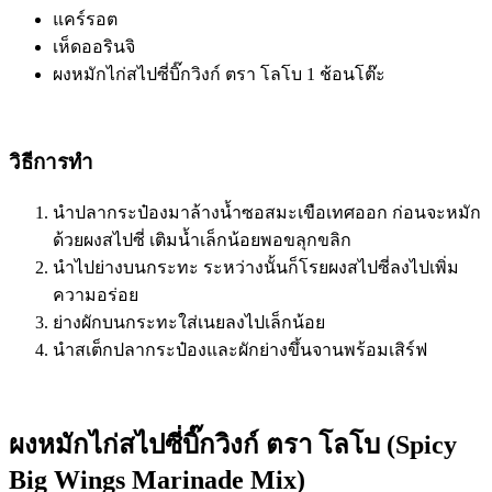
แคร์รอต
เห็ดออรินจิ
ผงหมักไก่สไปซี่บิ๊กวิงก์ ตรา โลโบ 1 ช้อนโต๊ะ
วิธีการทำ
นำปลากระป๋องมาล้างน้ำซอสมะเขือเทศออก ก่อนจะหมัก
ด้วยผงสไปซี่ เติมน้ำเล็กน้อยพอขลุกขลิก
นำไปย่างบนกระทะ ระหว่างนั้นก็โรยผงสไปซี่ลงไปเพิ่ม
ความอร่อย
ย่างผักบนกระทะใส่เนยลงไปเล็กน้อย
นำสเต็กปลากระป๋องและผักย่างขึ้นจานพร้อมเสิร์ฟ
ผงหมักไก่สไปซี่บิ๊กวิงก์ ตรา โลโบ (Spicy
Big Wings Marinade Mix)