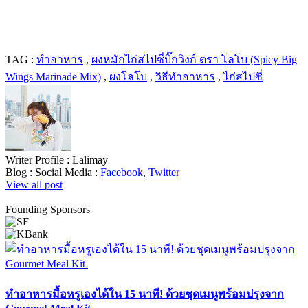
TAG :
ทำอาหาร
,
ผงหมักไก่สไปซี่บิ๊กวิงก์ ตรา โลโบ (Spicy Big
Wings Marinade Mix)
,
ผงโลโบ
,
วิธีทำอาหาร
,
ไก่สไปซี่
Writer Profile :
Lalimay
Blog :
Social Media :
Facebook
,
Twitter
View all post
Founding Sponsors
ทำอาหารมื้อหรูเองได้ใน 15 นาที! ด้วยชุดเมนูพร้อมปรุงจาก