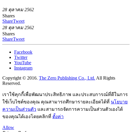
28 ตุลาคม 2562
Shares
Share
Tweet
28 ตุลาคม 2562
Shares
Share
Tweet
Facebook
Twitter
YouTube
Instagram
Copyright © 2016.
The Zero Publishing Co., Ltd.
All Rights
Reserved.
เราใช้คุกกี้เพื่อพัฒนาประสิทธิภาพ และประสบการณ์ที่ดีในการ
ใช้เว็บไซต์ของคุณ คุณสามารถศึกษารายละเอียดได้ที่
นโยบาย
ความเป็นส่วนตัว
และสามารถจัดการความเป็นส่วนตัวเองได้
ของคุณได้เองโดยคลิกที่
ตั้งค่า
Allow