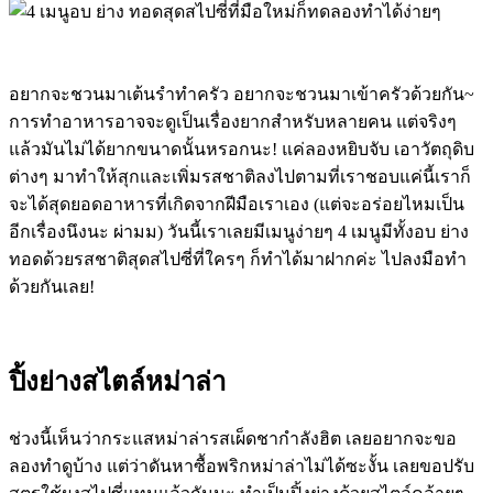
อยากจะชวนมาเต้นรำทำครัว อยากจะชวนมาเข้าครัวด้วยกัน~
การทำอาหารอาจจะดูเป็นเรื่องยากสำหรับหลายคน แต่จริงๆ
แล้วมันไม่ได้ยากขนาดนั้นหรอกนะ! แค่ลองหยิบจับ เอาวัตถุดิบ
ต่างๆ มาทำให้สุกและเพิ่มรสชาติลงไปตามที่เราชอบแค่นี้เราก็
จะได้สุดยอดอาหารที่เกิดจากฝีมือเราเอง (แต่จะอร่อยไหมเป็น
อีกเรื่องนึงนะ ผ่ามม) วันนี้เราเลยมีเมนูง่ายๆ 4 เมนูมีทั้งอบ ย่าง
ทอดด้วยรสชาติสุดสไปซี่ที่ใครๆ ก็ทำได้มาฝากค่ะ ไปลงมือทำ
ด้วยกันเลย!
ปิ้งย่างสไตล์หม่าล่า
ช่วงนี้เห็นว่ากระแสหม่าล่ารสเผ็ดชากำลังฮิต เลยอยากจะขอ
ลองทำดูบ้าง แต่ว่าดันหาซื้อพริกหม่าล่าไม่ได้ซะงั้น เลยขอปรับ