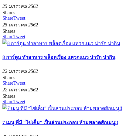
25 มกราคม 2562
Shares
Share
Tweet
25 มกราคม 2562
Shares
Share
Tweet
8 การ์ตูน ทำอาหาร พล็อตเรื่อง แหวกแนว น่ารัก น่ากิน
22 มกราคม 2562
Shares
Share
Tweet
22 มกราคม 2562
Shares
Share
Tweet
7 เมนู ที่มี “ไข่เค็ม” เป็นส่วนประกอบ ห้ามพลาดสักเมนู!!