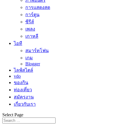
ภาพยนตร์
การแสดงสด
การ์ตูน
ซีรีส์
เพลง
เกาหลี
ไอที
สมาร์ทโฟน
เกม
Blogger
ไลฟ์สไตล์
vdo
ของกิน
ท่องเที่ยว
สมัครงาน
เกี่ยวกับเรา
Select Page