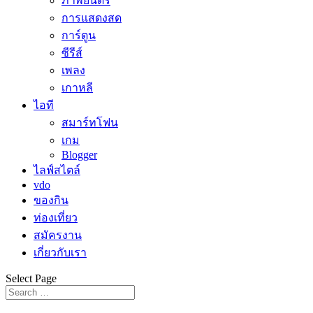
ภาพยนตร์
การแสดงสด
การ์ตูน
ซีรีส์
เพลง
เกาหลี
ไอที
สมาร์ทโฟน
เกม
Blogger
ไลฟ์สไตล์
vdo
ของกิน
ท่องเที่ยว
สมัครงาน
เกี่ยวกับเรา
Select Page