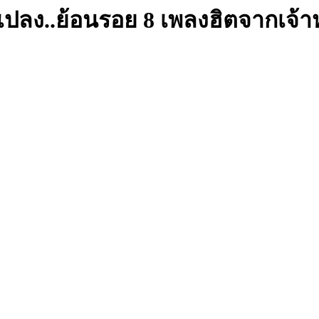
ยนแปลง..ย้อนรอย 8 เพลงฮิตจากเจ้า