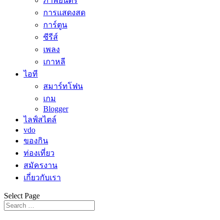
ภาพยนตร์
การแสดงสด
การ์ตูน
ซีรีส์
เพลง
เกาหลี
ไอที
สมาร์ทโฟน
เกม
Blogger
ไลฟ์สไตล์
vdo
ของกิน
ท่องเที่ยว
สมัครงาน
เกี่ยวกับเรา
Select Page