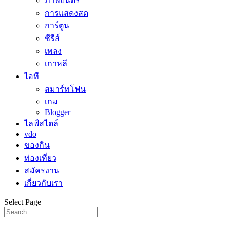
ภาพยนตร์
การแสดงสด
การ์ตูน
ซีรีส์
เพลง
เกาหลี
ไอที
สมาร์ทโฟน
เกม
Blogger
ไลฟ์สไตล์
vdo
ของกิน
ท่องเที่ยว
สมัครงาน
เกี่ยวกับเรา
Select Page