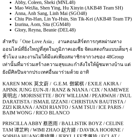
Abby, Coleen, Sheki (MNL48)
Mao WeiJia, Shen Ying, Hu Xinyin (AKB48 Team SH)
Anna, Anh Sang, Linh Mai (SGO48)
Chiu Pin-Han, Lin Yu-Hsin, Sin Tik-Kei (AKB48 Team TP)
Izurina, Aom, Sita (CGM48)
Glory, Reyna, Beanie (DEL48)
สำหรับ
「
One Love Asia
」
งานคอนเสิร์ตการกุศลผ่านทาง
ออนไลน์ที่ยิ่งใหญ่ที่สุดในภูมิภาคเอเชีย จัดแสดงกันแบบเต็มๆ
4
ชั่วโมง
และงานไม่ได้มีแค่เพียงสมาชิกจากวงของ 48Group
เท่านั้นที่มาร่วมสร้างความสุขและกำลังใจให้ผู้ชมทางบ้าน แต่
ยังมีศิลปินจากประเทศอื่นมาร่วมด้วย อาทิ
KAREN MOK
莫文蔚
/ G.E.M.
鄧紫棋
/ EXILE AKIRA /
APINK JUNG EUN-JI / RANZ & NIANA / CIX / NAMEWEE
黃明志
/ MORISSETTE / BOY WILLIAM / PEARWAH / INUL
DARATISTA / ISMAIL IZZANI / CHRISTIAN BAUTISTA /
ZIZI KIRANA / ANDI RIANTO / SAM TSUI / ICE PARIS /
BAIM WONG / RICO BLANCO
PRISCILLA ABBY
蔡恩雨
/ BALLISTIK BOYZ / CELINE
TAM
谭芷昀
/ WIMI ZHAO
赵方婧
/ DAVIKA HOORNE /
SOPHIA HUANG
黄绮珊
/ JERYL LEE
李佩玲
/ ECLAT /