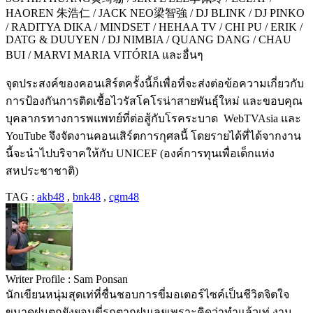
HAOREN
朱浩仁
/ JACK NEO
梁智強
/ DJ BLINK / DJ PINKO
/ RADITYA DIKA / MINDSET / HEHAA TV / CHI PU / ERIK /
DATG & DUUYEN / DJ NIMBIA / QUANG DANG / CHAU
BUI / MARVI MARIA VITÓRIA
และอื่นๆ
จุดประสงค์ของคอนเสิร์ตครั้งนี้ก็เพื่อที่จะส่งต่อข้อความเกี่ยวกับ
การป้องกันการติดเชื้อไวรัสโคโรน่าสายพันธุ์ใหม่
และขอบคุณ
บุคลากรทางการพแพทย์ที่ต่อสู้กับโรคระบาด
WebTVAsia
และ
YouTube
จึงจัดงานคอนเสิร์ตการกุศลนี้ โดย
รายได้ที่ได้จากงาน
นี้จะนำไปบริจาคให้กับ
UNICEF (
องค์การทุนเพื่อเด็กแห่ง
สหประชาชาติ
)
TAG :
akb48
,
bnk48
,
cgm48
Writer Profile :
Sam Ponsan
นักเขียนหนุ่มสุดเท่ที่ชื่นชอบการขี่มอเตอร์ไซค์เป็นชีวิตจิตใจ
ขนาดฝนตกยังยอมขี่รถตากฝนเลยเพราะคิดว่าทำแล้วเท่ งาน