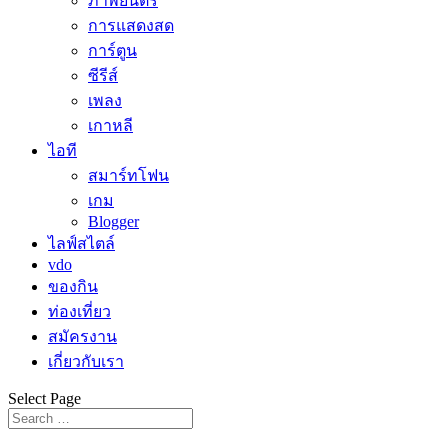
ภาพยนตร์
การแสดงสด
การ์ตูน
ซีรีส์
เพลง
เกาหลี
ไอที
สมาร์ทโฟน
เกม
Blogger
ไลฟ์สไตล์
vdo
ของกิน
ท่องเที่ยว
สมัครงาน
เกี่ยวกับเรา
Select Page