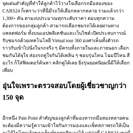
จุดเด่น
สำคัญที่
ทำให้ลูกค้าไว้วางใจเลือกรถมือสองของ
CARS24
ก็เพราะว่าที่นี่มีรถให้เลือกหลากหลาย
รวมแล้วกว่า
1,300+
คัน
ตามงบประมาณ
ทุกระดับราคา
ตอบ
ทุกความ
ต้องการของกลุ่มลูกค้า
สามารถเลือก
ชมรถ
ได้
เลยผ่านทาง
แพลตฟอร์ม ทั้งบน
แอปพลิเคชันและเว็บไซต์
เปิดประสบการณ์
รับชมรถด้วยเทคโนโลยี
Virtual tour 360
องศาเห็นทั้งตัวรถ
ราวกับเข้าไปนั่งในรถจริง
ๆ
มีครบทั้งภายในและภายนอก
เลือก
ชมกันได้จุใจ
ส่องรถคู่ใจกันได้เพลิน
ๆ
ชอบรุ่นไหน โฉมปีไหน สี
อะไร ก็ใส่ฟิลเตอร์ค้นหา คลิกดูได้เล
ย ยิ่งรุ่นยอดนิยมนี่มีให้เลือก
เพียบ
อุ่นใจเพราะตรวจสอบโดยผู้เชี่ยวชาญกว่า
150
จุด
อีกหนึ่ง Pain Point สำคัญของลูกค้าที่มองหารถมือสองหลายคน
จะต้องมีความรู้ความเข้าใจกันการมองและเช็คสภาพรถให้เป็น
จะได้ไม่โดนเจ้าของเต็นท์รถตุกติกเอาได้ แต่ว่าที่ CARS24 เขามี