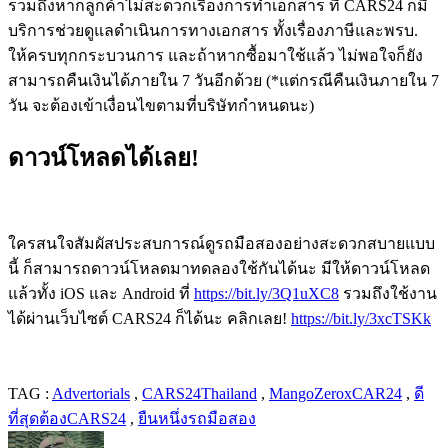
รวมถึงหากลูกค้าไม่สะดวกเรื่องการทำเอกสาร ที่ CARS24 ก็มี
บริการช่วยดูแลดำเนินการทางเอกสาร ทั้งเรื่องภาษีและพรบ.
ให้ครบทุกกระบวนการ และถ้าหากซื้อมาใช้แล้ว ไม่พอใจก็ยัง
สามารถคืนเงินได้ภายใน 7 วันอีกด้วย (*แต่กรณีคืนเงินภายใน 7
วัน จะต้องเข้าเงื่อนไขตามที่บริษัทกำหนดนะ)
ดาวน์โหลดได้เลย
!
ใครสนใจสัมผัสประสบการณ์ดูรถมือสองอย่างสะดวกสบายแบบ
นี้ ก็สามารถดาวน์โหลดมาทดลองใช้กันได้นะ มีให้ดาวน์โหลด
แล้วทั้ง iOS และ Android ที่
https://bit.ly/3Q1uXC8
รวมถึงใช้งาน
ได้ผ่านเว็บไซต์ CARS24 ก็ได้นะ คลิกเลย!
https://bit.ly/3xcTSKk
TAG :
Advertorials
,
CARS24Thailand
,
MangoZeroxCAR24
,
ดี
ที่สุดต้องCARS24
,
ยืนหนึ่งรถมือสอง