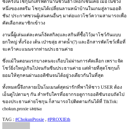
ซึ่งครั้งนี้โชกุนก็เสิร์ฟตำนานชวนฮาให้อีกเช่นเคย เมื่อในช่วง
หนึ่งของสตรีม โชกุนได้เปลี่ยนลานหน้าบ้านในเกมสู่ลานออดิ
ชัน! ประกาศชวนผู้เล่นคนอื่นๆ มาต่อแถวโชว์ความสามารถเพื่อ
คัดเลือกสมาชิกเข้าวง
งานนี้ผู้เล่นแต่ละคนก็งัดสกิล(และสกินที่ซื้อไว้)มาโชว์กันแบบ
ยกใหญ่ ทั้งร้อง เต้น เป่าขลุ่ย สาดน้ำ(?) และอีกสารพัดโชว์เพื่อที่
จะคว้าคะแนนจากท่านประธานค่าย
ซึ่งแม้ในตอนแรกบางคนจะเกือบไม่ผ่านการคัดเลือก เพราะจัด
โชว์ยิ่งใหญ่เกินไปจนกันซีนประธานค่าย แต่ท้ายที่สุดโชกุนก็
ยอมให้ทุกคนผ่านออดิชันจนได้อยู่วงเดียวกันในที่สุด
ทั้งหมดนี้จึงกลายเป็นโมเมนต์สุดน่ารักที่พาให้ชาว
USER
ต้อง
เอ็นดูไปตามๆ กัน สำหรับใครที่อยากรอดูการออดิชันรอบถัดไป
ของประธานค่ายโชกุน ก็สามารถไปติดตามกันได้ที่
TikTok:
chokun.proxie
เลยนะ
TAG :
#ChokunProxie
,
#PROXIEth