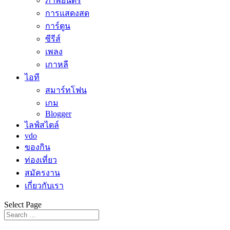
ภาพยนตร์
การแสดงสด
การ์ตูน
ซีรีส์
เพลง
เกาหลี
ไอที
สมาร์ทโฟน
เกม
Blogger
ไลฟ์สไตล์
vdo
ของกิน
ท่องเที่ยว
สมัครงาน
เกี่ยวกับเรา
Select Page