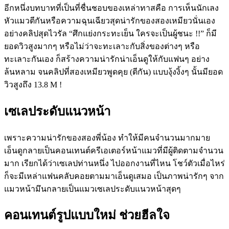
อีกหนึ่งบทบาทที่เป็นที่ชื่นชอบของเหล่าทาสคือ การเห็นนักเลง
หัวแมวตีกันหรือความฉุนเฉียวสุดน่ารักของสองเหมียวนั่นเอง
อย่างคลิปสุดไวรัล “ศึกแย่งกระทะเย็น ใครจะเป็นผู้ชนะ !!”​ ก็มี
ยอดวิวสูงมากๆ หรือไม่ว่าจะทะเลาะกับสิ่งของต่างๆ หรือ
ทะเลาะกันเอง ก็สร้างความน่ารักน่าเอ็นดูให้กับแฟนๆ อย่าง
ล้นหลาม จนคลิปที่สองเหมียวพูดคุย (ตีกัน) แบบงุ้งงิ้งๆ นั้นมียอด
วิวสูงถึง 13.8 M !
เซเลประดับแนวหน้า
เพราะความน่ารักของสองพี่น้อง ทำให้มีคนจำนวนมากมาย
เอ็นดูกลายเป็นคอนเทนต์ครีเอเตอร์หน้าแมวที่มีผู้ติดตามจำนวน
มาก เรียกได้ว่าเซเลปท่านหนึ่ง ไปออกงานที่ไหน โชว์ตัวเมื่อไหร่
ก็จะมีเหล่าแฟนคลับคอยตามมาเอ็นดูเสมอ เป็นภาพน่ารักๆ จาก
แมวหน้ามึนกลายเป็นแมวเซเลประดับแนวหน้าสุดๆ
คอนเทนต์รูปแบบใหม่ ช่วยฮีลใจ