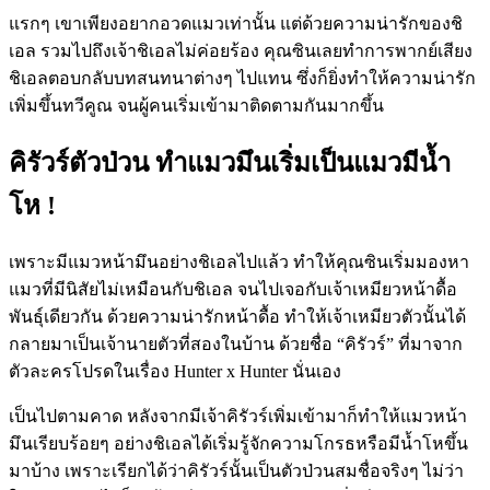
แรกๆ เขาเพียงอยากอวดแมวเท่านั้น แต่ด้วยความน่ารักของชิ
เอล รวมไปถึงเจ้าชิเอลไม่ค่อยร้อง คุณซินเลยทำการพากย์เสียง
ชิเอลตอบกลับบทสนทนาต่างๆ ไปแทน ซึ่งก็ยิ่งทำให้ความน่ารัก
เพิ่มขึ้นทวีคูณ จนผู้คนเริ่มเข้ามาติดตามกันมากขึ้น
คิรัวร์ตัวป่วน ทำแมวมึนเริ่มเป็นแมวมีน้ำ
โห !
เพราะมีแมวหน้ามึนอย่างชิเอลไปแล้ว ทำให้คุณซินเริ่มมองหา
แมวที่มีนิสัยไม่เหมือนกับชิเอล จนไปเจอกับเจ้าเหมียวหน้าดื้อ
พันธุ์เดียวกัน ด้วยความน่ารักหน้าดื้อ ทำให้เจ้าเหมียวตัวนั้นได้
กลายมาเป็นเจ้านายตัวที่สองในบ้าน ด้วยชื่อ “คิรัวร์” ที่มาจาก
ตัวละครโปรดในเรื่อง Hunter x Hunter นั่นเอง
เป็นไปตามคาด หลังจากมีเจ้าคิรัวร์เพิ่มเข้ามาก็ทำให้แมวหน้า
มึนเรียบร้อยๆ อย่างชิเอลได้เริ่มรู้จักความโกรธหรือมีน้ำโหขึ้น
มาบ้าง เพราะเรียกได้ว่าคิรัวร์นั้นเป็นตัวป่วนสมชื่อจริงๆ ไม่ว่า