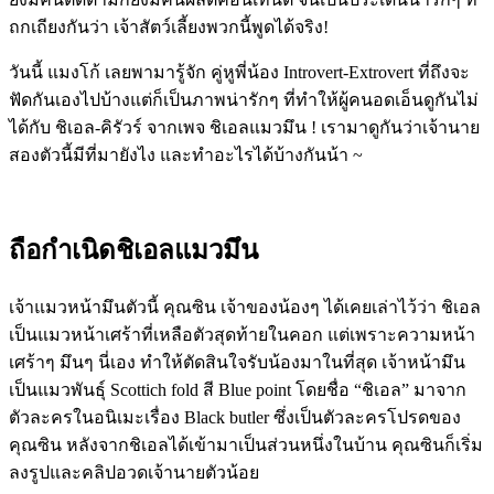
ถกเถียงกันว่า เจ้าสัตว์เลี้ยงพวกนี้พูดได้จริง!
วันนี้ แมงโก้ เลยพามารู้จัก คู่หูพี่น้อง Introvert-Extrovert ที่ถึงจะ
ฟัดกันเองไปบ้างแต่ก็เป็นภาพน่ารักๆ ที่ทำให้ผู้คนอดเอ็นดูกันไม่
ได้กับ ชิเอล-คิรัวร์ จากเพจ ชิเอลแมวมึน ! เรามาดูกันว่าเจ้านาย
สองตัวนี้มีที่มายังไง และทำอะไรได้บ้างกันน้า ~
ถือกำเนิดชิเอลแมวมึน
เจ้าแมวหน้ามึนตัวนี้ คุณซิน เจ้าของน้องๆ ได้เคยเล่าไว้ว่า ชิเอล
เป็นแมวหน้าเศร้าที่เหลือตัวสุดท้ายในคอก แต่เพราะความหน้า
เศร้าๆ มึนๆ นี่เอง ทำให้ตัดสินใจรับน้องมาในที่สุด เจ้าหน้ามึน
เป็นแมวพันธุ์ Scottich fold สี Blue point โดยชื่อ “ชิเอล” มาจาก
ตัวละครในอนิเมะเรื่อง Black butler ซึ่งเป็นตัวละครโปรดของ
คุณซิน หลังจากชิเอลได้เข้ามาเป็นส่วนหนึ่งในบ้าน คุณซินก็เริ่ม
ลงรูปและคลิปอวดเจ้านายตัวน้อย