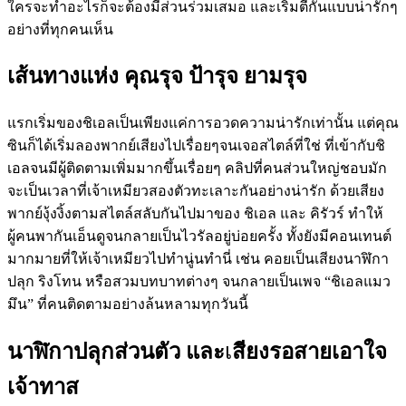
ใครจะทำอะไรก็จะต้องมีส่วนร่วมเสมอ และเริ่มตีกันแบบน่ารักๆ
อย่างที่ทุกคนเห็น
เส้นทางแห่ง คุณรุจ ป้ารุจ ยามรุจ
แรกเริ่มของชิเอลเป็นเพียงแค่การอวดความน่ารักเท่านั้น แต่คุณ
ซินก็ได้เริ่มลองพากย์เสียงไปเรื่อยๆจนเจอสไตล์ที่ใช่ ที่เข้ากับชิ
เอลจนมีผู้ติดตามเพิ่มมากขึ้นเรื่อยๆ คลิปที่คนส่วนใหญ่ชอบมัก
จะเป็นเวลาที่เจ้าเหมียวสองตัวทะเลาะกันอย่างน่ารัก ด้วยเสียง
พากย์งุ้งงิ้งตามสไตล์สลับกันไปมาของ ชิเอล และ คิรัวร์ ทำให้
ผู้คนพากันเอ็นดูจนกลายเป็นไวรัลอยู่บ่อยครั้ง ทั้งยังมีคอนเทนต์
มากมายที่ให้เจ้าเหมียวไปทำนู่นทำนี่ เช่น คอยเป็นเสียงนาฬิกา
ปลุก ริงโทน หรือสวมบทบาทต่างๆ จนกลายเป็นเพจ “ชิเอลแมว
มึน” ที่คนติดตามอย่างล้นหลามทุกวันนี้
นาฬิกาปลุกส่วนตัว และ
เ
สียงรอสายเอาใจ
เจ้าทาส