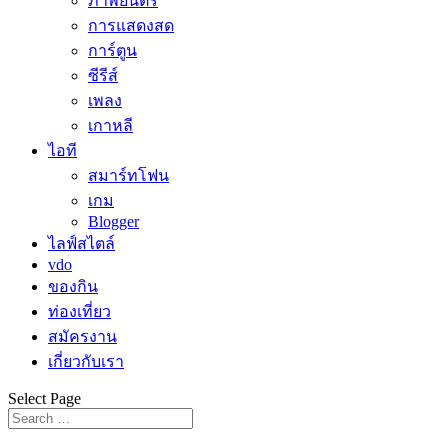
ภาพยนตร์
การแสดงสด
การ์ตูน
ซีรีส์
เพลง
เกาหลี
ไอที
สมาร์ทโฟน
เกม
Blogger
ไลฟ์สไตล์
vdo
ของกิน
ท่องเที่ยว
สมัครงาน
เกี่ยวกับเรา
Select Page