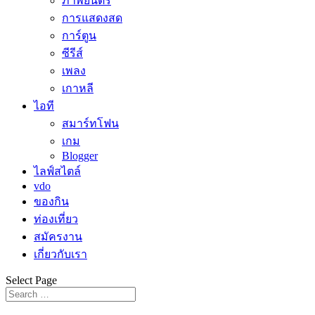
ภาพยนตร์
การแสดงสด
การ์ตูน
ซีรีส์
เพลง
เกาหลี
ไอที
สมาร์ทโฟน
เกม
Blogger
ไลฟ์สไตล์
vdo
ของกิน
ท่องเที่ยว
สมัครงาน
เกี่ยวกับเรา
Select Page