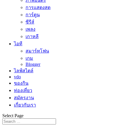
ภาพยนตร์
การแสดงสด
การ์ตูน
ซีรีส์
เพลง
เกาหลี
ไอที
สมาร์ทโฟน
เกม
Blogger
ไลฟ์สไตล์
vdo
ของกิน
ท่องเที่ยว
สมัครงาน
เกี่ยวกับเรา
Select Page