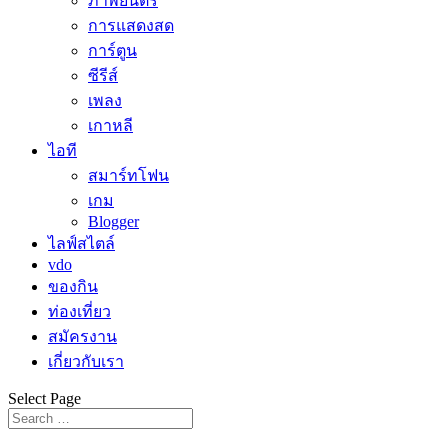
ภาพยนตร์
การแสดงสด
การ์ตูน
ซีรีส์
เพลง
เกาหลี
ไอที
สมาร์ทโฟน
เกม
Blogger
ไลฟ์สไตล์
vdo
ของกิน
ท่องเที่ยว
สมัครงาน
เกี่ยวกับเรา
Select Page