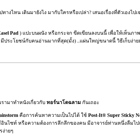
ปทางไหน เดินมายังไง มากับใครหรือเปล่า? เสนอเรื่องที่ตัวเองไป
Easel Pad
) แปะบนผนัง หรือกระจก ขีดเขียนลงบนนี้ เพื่อให้เห็นภาพ
ะมีประโยชน์กับคนอ่า
นมากที่สุด(มั้ง) ..แผ่นใหญ่ขนาดนี้ วิธีเก็บ
 เรามาทำหนังเกี่ยวกับ
ทอร์นาโดฉลาม
กันเถอะ
ainstorm
คือการค้นหาความเป็นไปได้ ใช้
Post-It® Super Sticky N
่อมีอินไซท์ หรือความต้องการลึกลึกของคน
มีอาจารย์ท่านหนึ่งลืมไป
รง่ายๆ