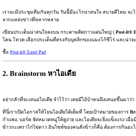
เราจะมีประชุมทีมกันทุกวัน วันนี้มีอะไรน่าสนใจ สบายดีไหม จะไ
จากแหล่งข่าวที่หลากหลาย
เขียนประเด็นน่าสนใจลงบน กระดาษติดกาวแผ่นใหญ่ (
Post-it® 
โดน โหวต เลือกประเด็นที่ตรงกับบุคลิ
กของแมงโก้ซีโร่ และน่าจ
ซื้อ
Post-it® Easel Pad
2. Brainstorm หาไอเดีย
อย่ากลัวที่จะเสนอไอเดีย จำไว้ว่า เคยมีไอ้บ้าคนนึงเสนอขึ้นมา
ว่า
ที่นี่เราเปิดโอกาสให้โยนไอ
เดียได้เต็มที่ โดยเป้าหมายของการ
Br
กำแพง, บอร์ด จัดหมวดหมู่ให้ดูง่าย
และไอเดียจะยิ่งแข็งแรง เมื
ข้าวกะเพราไก่ไข่ดาว อินไซท์ของคนสั่งข้าวก็คือ ต้องการกินอะไ