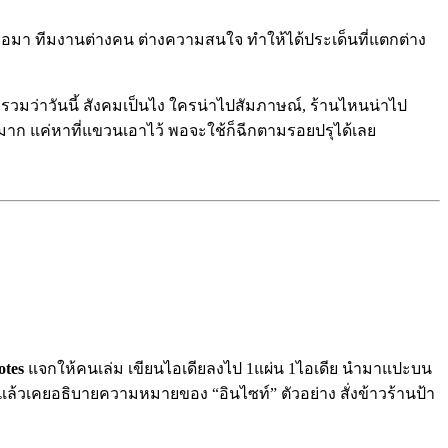
เจอมา
ทีมงานต่างคน ต่างความสนใจ ทำให้ได้ประเด็นที่แตกต่าง
รวมว่าวันนี
้ สังคมเป็นไง ใครน่าไปสัมภาษณ์, ร้านไหนน่าไป
ง่ายมาก แค่หาที่แขวนเอาไว้ พอจะใช้ก็ฉีกตามรอยปรุได้เลย
otes
แจกให้คนเล่ม เขียนไอเดียลงไป 1แผ่น 1ไอเดีย นำมาแปะบน
แล้
วเคยอธิบายความหมายของ “อินไซท์” ตัวอย่าง สั่งข้าวร้านป้า