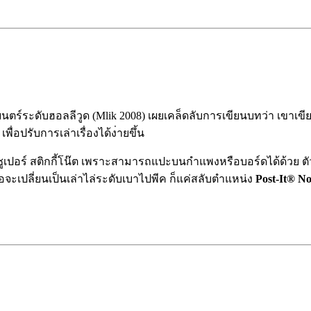
พยนตร์ระดับฮอล
ลีวูด (Mlik 2008) เผยเคล็ดลับการเขียนบทว่า เขาเขีย
ื่อปรับการเล่าเรื่องได้ง
่ายขึ้น
ูเปอร์ สติกกี้โน๊ต เพราะสามารถแปะบนกำแพงหรือบ
อร์ดได้ด้วย 
อจะเปลี่ยนเป็นเล่าไล่ระ
ดับเบาไปพีค ก็แค่สลับตำแหน่ง
Post-It® No