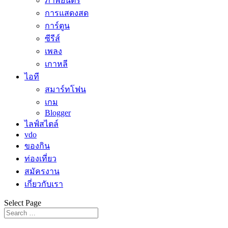
ภาพยนตร์
การแสดงสด
การ์ตูน
ซีรีส์
เพลง
เกาหลี
ไอที
สมาร์ทโฟน
เกม
Blogger
ไลฟ์สไตล์
vdo
ของกิน
ท่องเที่ยว
สมัครงาน
เกี่ยวกับเรา
Select Page