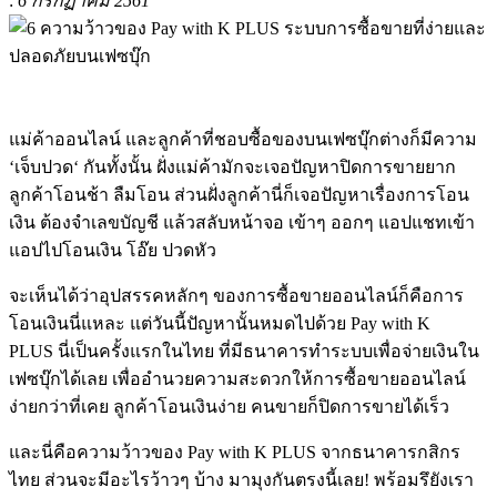
:
6 กรกฏาคม 2561
แม่ค้าออนไลน์
และลูกค้าที่ชอบซื้อของบนเฟซบุ๊กต่างก็มีความ
‘
เจ็บปวด
‘
กันทั้งนั้น
ฝั่งแม่ค้ามักจะเจอปัญหาปิดการ
ขายยาก
ลูกค้าโอน
ช้า
ลืมโอน
ส่วนฝั่งลูกค้านี่ก็เจอปัญหาเรื่องการโอน
เงิน
ต้องจำเลขบัญชี
แล้วสลับหน้าจอ
เข้าๆ
ออกๆ
แอปแชทเข้า
แอปไปโอนเงิน
โอ๊ย
ปวดหัว
จะเห็นได้ว่าอุปสรรคหลักๆ ของการซื้อขายออนไลน์ก็คือการ
โอนเงินนี่แหละ แต่วันนี้ปัญหานั้นหมดไปด้วย
Pay with K
PLUS
นี่เป็นครั้งแรกในไทย ที่มีธนาคารทำระบบเพื่อจ่ายเงินใน
เฟซบุ๊กได้เลย เพื่ออำนวยความสะดวกให้การซื้อขายออนไลน์
ง่ายกว่าที่เคย ลูกค้าโอนเงินง่าย คนขายก็ปิดการขายได้เร็ว
และนี่คือความว้าวของ Pay with K PLUS จากธนาคารกสิกร
ไทย ส่วนจะมีอะไรว้าวๆ บ้าง มามุงกันตรงนี้เลย!
พร้อมรึยัง
เรา