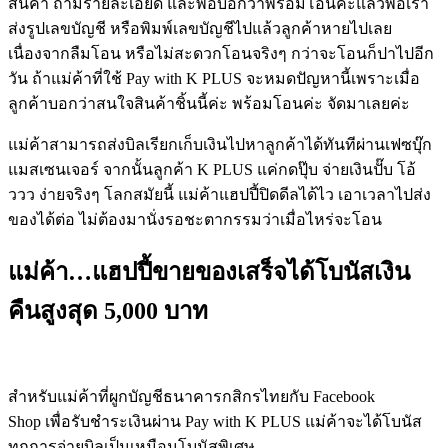
สินค้า
ถามรายละเอียด
และพอบอกว่าพร้อมโอนค่ะแล้วพอเรา
ส่งรูปเลขบัญชี
หรือพิมพ์เลขบัญชีไปแล้วลูกค้าหายไปเลย
เนื่องจากลืมโอน
หรือไม่สะดวกโอนจริงๆ
กว่าจะโอนก็ปาไปอีก
วัน
ถ้าแม่ค้าที่ใช้
Pay with K PLUS
จะหมดปัญหานี้เพราะเมื่อ
ลูกค้าบอกว่าสนใจสินค้าชิ้นนี้ค่ะ พร้อมโอนค่ะ จัดมาเลยค่ะ
แม่ค้าสามารถส่งบิลเรียกเก็บเงินไปหาลูกค้าได้ทันทีผ่านเฟซบุ๊ก
แมสเซนเจอร์ จากนั้นลูกค้า K PLUS แค่กดปุ๊บ จ่ายเงินปั๊บ โอ้
ววว ง่ายจริงๆ โลกสมัยนี้ แม่ค้าแฮปปี้ปิดดีลได้ไว เอาเวลาไปส่ง
ของได้ต่อ
ไม่ต้องมานั่งรอชะตากรรมว่าเมื่อไหร่จะโอน
แม่ค้า…แฮปปี้ขายของเสร็จได้โบนัสเงิน
คืนสูงสุด 5,000 บาท
สำหรับแม่ค้าที่ผูกบัญชีธนาคารกสิกรไทยกับ
Facebook
Shop
เพื่อรับชำระเงินผ่าน
Pay with K PLUS
แม่ค้าจะได้โบนัส
ทุกการจ่ายบิลเป็นเหมือนโบนัสพิเศษ