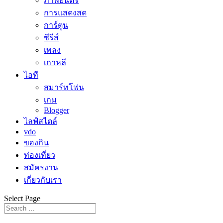
ภาพยนตร์
การแสดงสด
การ์ตูน
ซีรีส์
เพลง
เกาหลี
ไอที
สมาร์ทโฟน
เกม
Blogger
ไลฟ์สไตล์
vdo
ของกิน
ท่องเที่ยว
สมัครงาน
เกี่ยวกับเรา
Select Page