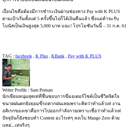
เงื่อนไขคือต้องมีการชำระเงินผ่านช่องทาง
Pay with K PLUS
ตามเป้าเริ่มตั้งแต่
5
ครั้งขึ้นไปก็ได้เงินคืนแล้ว
ซึ่งแม่ค้าจะรับ
โบนัสเป็นเงินสูงสุด
5,000
บาท
แน่ะ
!
โปรโมชันวันนี้
– 31
ก
.
ค
. 61
TAG :
facebook
,
K Plus
,
KBank
,
Pay with K PLUS
Writer Profile :
Sam Ponsan
นักเขียนหนุ่มสุดเท่ที่ชื่นชอบการขี่มอเตอร์ไซค์เป็นชีวิตจิตใจ
ขนาดฝนตกยังยอมขี่รถตากฝนเลยเพราะคิดว่าทำแล้วเท่ งาน
อดิเรกของเขาคือการไปออกกำลังกายเพราะเชื่อว่าทำแล้วเท่
ปัจจุบันก็ยังชอบทำ Content อะไรเท่ๆ ลงเว็บ Mango Zero ด้วย
แหม่...เท่จริงๆ