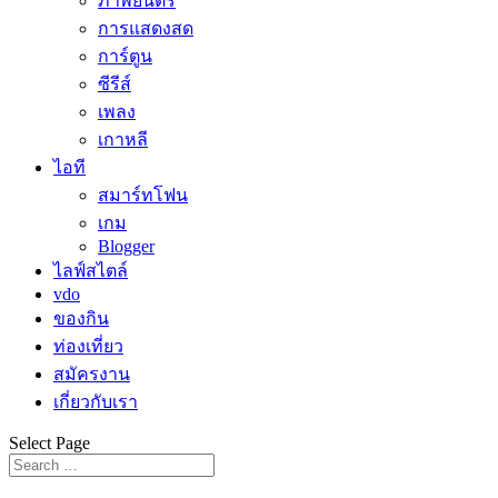
ภาพยนตร์
การแสดงสด
การ์ตูน
ซีรีส์
เพลง
เกาหลี
ไอที
สมาร์ทโฟน
เกม
Blogger
ไลฟ์สไตล์
vdo
ของกิน
ท่องเที่ยว
สมัครงาน
เกี่ยวกับเรา
Select Page