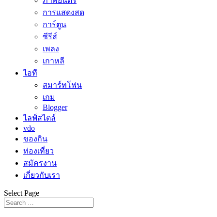
ภาพยนตร์
การแสดงสด
การ์ตูน
ซีรีส์
เพลง
เกาหลี
ไอที
สมาร์ทโฟน
เกม
Blogger
ไลฟ์สไตล์
vdo
ของกิน
ท่องเที่ยว
สมัครงาน
เกี่ยวกับเรา
Select Page