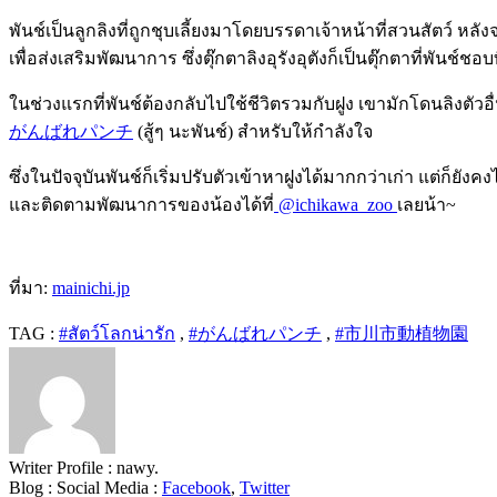
พันช์เป็นลูกลิงที่ถูกชุบเลี้ยงมาโดยบรรดาเจ้าหน้าที่สวนสัตว์ หลั
เพื่อส่งเสริมพัฒนาการ ซึ่งตุ๊กตาลิงอุรังอุตังก็เป็นตุ๊กตาที่พันช์ชอ
ในช่วงแรกที่พันช์ต้องกลับไปใช้ชีวิตรวมกับฝูง เขามักโดนลิงตัวอื่
がんばれパンチ
(
สู้ๆ นะพันช์
)
สำหรับให้กำลังใจ
ซึ่งในปัจจุบันพันช์ก็เริ่มปรับตัวเข้าหาฝูงได้มากกว่าเก่า แต่ก็ย
และติดตามพัฒนาการของน้องได้ที่
@ichikawa_zoo
เลยน้า
~
ที่มา:
mainichi.jp
TAG :
#สัตว์โลกน่ารัก
,
#がんばれパンチ
,
#市川市動植物園
Writer Profile :
nawy.
Blog :
Social Media :
Facebook
,
Twitter