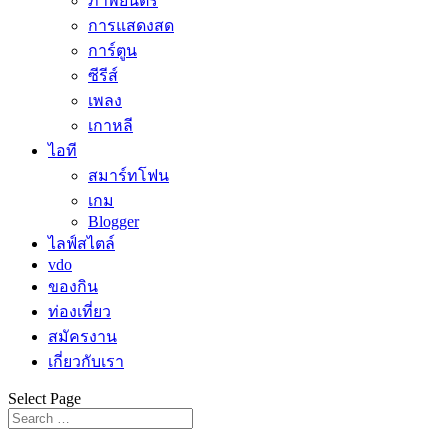
ภาพยนตร์
การแสดงสด
การ์ตูน
ซีรีส์
เพลง
เกาหลี
ไอที
สมาร์ทโฟน
เกม
Blogger
ไลฟ์สไตล์
vdo
ของกิน
ท่องเที่ยว
สมัครงาน
เกี่ยวกับเรา
Select Page