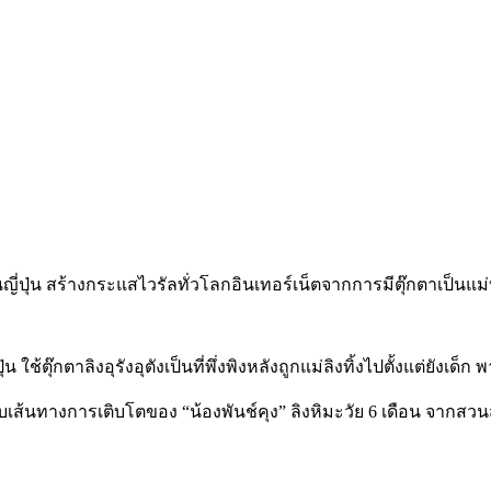
 ใช้ตุ๊กตาลิงอุรังอุตังเป็นที่พึ่งพิงหลังถูกแม่ลิงทิ้งไปตั้งแต่ยัง
ส้นทางการเติบโตของ “น้องพันช์คุง” ลิงหิมะวัย 6 เดือน จากสวนสัตว