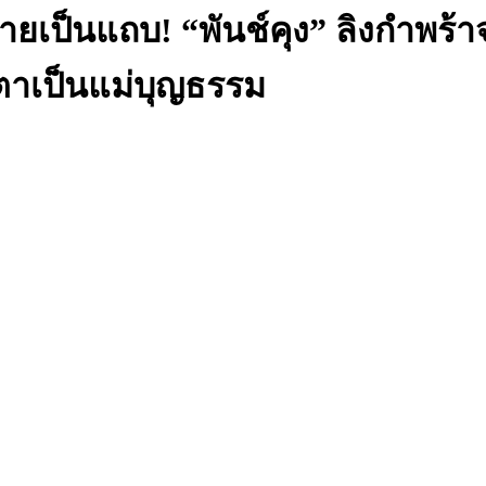
ลายเป็นแถบ! “พันช์คุง” ลิงกำพร้
กตาเป็นแม่บุญธรรม