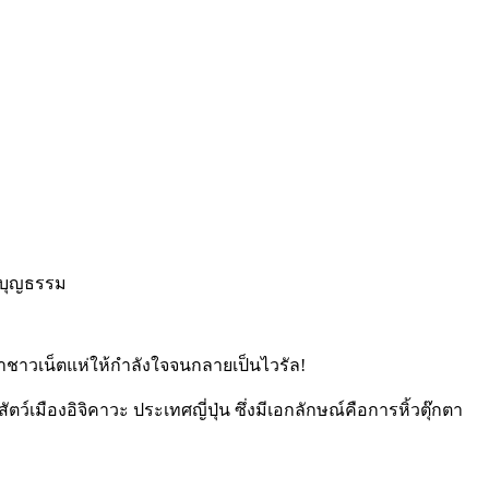
เด็ก พาชาวเน็ตแห่ให้กำลังใจจนกลายเป็นไวรัล
!
์เมืองอิจิคาวะ ประเทศญี่ปุ่น ซึ่งมีเอกลักษณ์คือการหิ้วตุ๊กตา