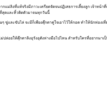
งจากแม่ลิงที่แท้จริงมีภาวะเครียดจัดจนปฏิเสธการเลี้ยงลูก เจ้าหน้าท
บที่สุดและหิ้วติดตัวมาจนทุกวันนี้
นๆ ขู่และขับไล่ จะมีก็เพียงตุ๊กตาคู่ใจเอาไว้ให้กอด ทำให้นักท่องเ
ังคงไม่ปล่อยให้ตุ๊กตาลิงอุรังอุตังห่างมือไปไหน สำหรับใครที่อยากมา