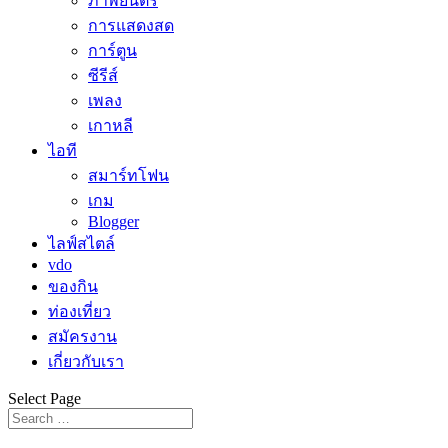
ภาพยนตร์
การแสดงสด
การ์ตูน
ซีรีส์
เพลง
เกาหลี
ไอที
สมาร์ทโฟน
เกม
Blogger
ไลฟ์สไตล์
vdo
ของกิน
ท่องเที่ยว
สมัครงาน
เกี่ยวกับเรา
Select Page