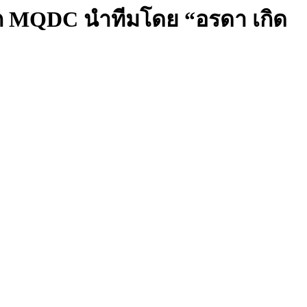
่จาก MQDC นำทีมโดย “อรดา เกิด