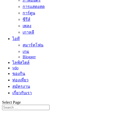
ภาพยนตร์
การแสดงสด
การ์ตูน
ซีรีส์
เพลง
เกาหลี
ไอที
สมาร์ทโฟน
เกม
Blogger
ไลฟ์สไตล์
vdo
ของกิน
ท่องเที่ยว
สมัครงาน
เกี่ยวกับเรา
Select Page