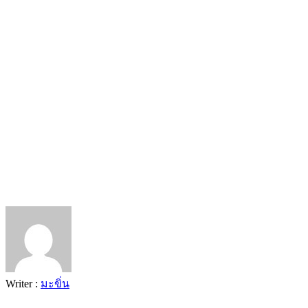
Writer :
มะขิ่น