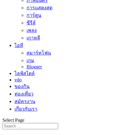
ภาพยนตร์
การแสดงสด
การ์ตูน
ซีรีส์
เพลง
เกาหลี
ไอที
สมาร์ทโฟน
เกม
Blogger
ไลฟ์สไตล์
vdo
ของกิน
ท่องเที่ยว
สมัครงาน
เกี่ยวกับเรา
Select Page