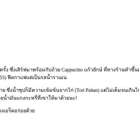
กครั้ง ซึ่งเสิร์ฟมาพร้อมกับถ้วย Cappucino แก้วยักษ์ ที่ทางร้านท
55) ฟีลกาแฟแต่เป็นรสน้ำราเมน
่งน้ำซุปก็มีความเข้มข้นจากไก่ (Tori Paitan) แต่ไม่เค็มจนเกินไป
ยน้ำมันแกงกะหรี่ที่เขาให้มาด้วยนะ!
ย่างเอร็ดอร่อยด้วย