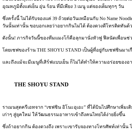
อุณหภูมิตั้งแต่เย็น อุ่น ร้อน ที่มีเพียง 3 เมนู แต่จองเต็มทุกๆ วัน
ซึ่งครั้งนี้ ไม่ได้รับจองแค่ 39 ถ้วยต่อวันเหมือนกับ No Name N
วันนั้นเท่านั้น ขอบอกเลยว่าอยากกินไม่ได้ ต้องดวงดีโทรติดทันด
ดังนั้น! ภารกิจวันนี้ของทีมแมงโก้คือลุกมานั่งหัวฟู ฟีลนัดเพื
โดยเชฟของร้าน THE SHOYU STAND เป็นผู้ที่อยู่กับเชฟชินมาเกือ
และถึงแม้จะมีเมนูที่เสิร์ฟแบบเย็น ก็ไม่ได้ทำให้ความอร่อยของอ
THE SHOYU STAND
ราเมนสุดครีเอทจาก “เชฟชิน
อิโนะอุเอะ” ที่ได้บินไปศึกษาเพิ่มเ
เก่าๆ สู่ยุคใหม่ ให้วัฒนธรรมอาหารเข้าถึงคนไทยได้ง่ายยิ่งขึ้น
ซึ่งถ้าอยากกิน ต้องดวงถึง เพราะเขารับจองทางโทรศัพท์เท่านั้น โ