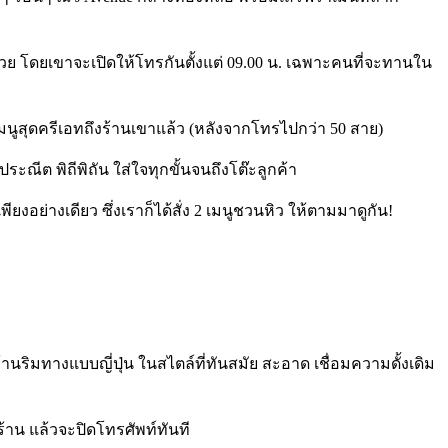
บถ้วย โดยเขาจะเปิดให้โทรกันตั้งแต่ 09.00 น. เฉพาะคนที่จะทานใน
มเมนูสุดครีเอทถึงร้านเขาแล้ว (หลังจากโทรไปกว่า 50 สาย)
ณีต พิถีพิถัน ใส่ใจทุกขั้นจนถึงโต๊ะลูกค้า
อย่างเดียว ซึ่งเราก็ได้สั่ง 2 เมนูชวนหิว ให้ตามมาดูกัน!
ร้านริมทางแบบญี่ปุ่น ในสไตล์ที่ทันสมัย สะอาด เชื่อมความดั้งเดิม
ดร้าน แล้วจะปิดโทรศัพท์ทันที