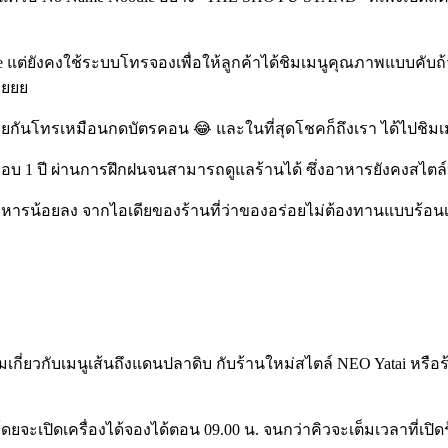
oodle แต่ยังคงใช้ระบบโทรจองเพื่อให้ลูกค้าได้ชิมเมนูคุณภาพแบบคั
้วยยย
่อนช่วยกันโทรเหมือนกดบัตรคอน 😂 และในที่สุดโชคก็ถึงเรา ได้ไปชิ
บ 1 ปี ผ่านการฝึกฝนจนสามารถดูแลร้านได้ ซึ่งอาหารยังคงสไตล์ประ
าหารน้อยลง จากไอเดียของร้านที่ว่าของอร่อยไม่ต้องทานแบบร้อนเพียง
ติมเกี่ยวกับเมนูเส้นถึงแดนปลาดิบ กับร้านใหม่สไตล์ NEO Yatai หรือ
ดยจะเปิดเครื่องได้จองได้ตอน 09.00 น. จนกว่าคิวจะเต็มเวลาที่เปิ