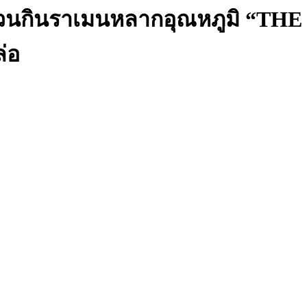
ชวนกินราเมนหลากอุณหภูมิ “TH
่อ