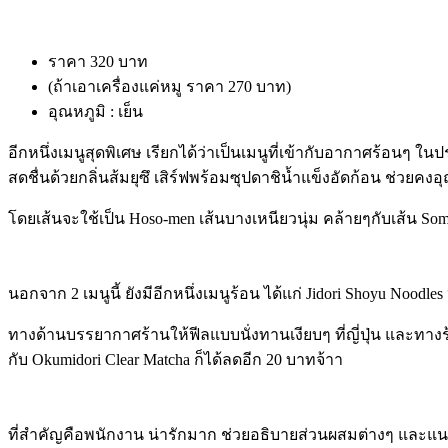
ราคา 320 บาท
(ถ้าเอาเครื่องแค่หมู ราคา 270 บาท)
อุณหภูมิ : เย็น
อีกหนึ่งเมนูสุดพิเศษ เรียกได้ว่าเป็นเมนูที่เข้ากับอากาศร้อนๆ
สดชื่นด้วยกลิ่นส้มยุซึ เสิร์ฟพร้อมซุปดาชิน้ำแข็งอัดก้อน ช่
โดยเส้นจะใช้เป็น Hoso-men เส้นบางเหนียวนุ่ม
คล้ายๆกับเส้น Some
นอกจาก 2 เมนูนี้ ยังมีอีกหนึ่งเมนูร้อน ได้แก่ Jidori Shoyu Noo
ทางด้านบรรยากาศร้านให้ฟีลแบบนั่งทานเงียบๆ ที่ญี่ปุ่น และทางร้
กับ Okumidori Clear Matcha ก็ได้ลดอีก 20 บาทจ้าา
ที่สำคัญคือพนักงาน น่ารักมาก ช่วยอธิบายส่วนผสมต่างๆ และ