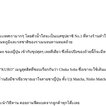
 ในประเทศเรามากๆ โดยตัวน้ำใสจะเป็นเบสซุปดาชิ No.1 ที่ทางร้านทำ
วยคงอุณหภูมิและรสชาติของราเมนจนทานหมดถ้วย
n ของญี่ปุ่น เข้ากับซุปสุดๆ เลยทีเดียว ซึ่งท็อปปิงของถ้วยนี้ก็จะมีห
dles “KURO” เมนูสุดฮิตที่ชอบเรียกกันว่า Chuka Soba ซึ่งเขาจะใช้เ
านยังมีชาเขียวขายเอาใจสายชาญี่ปุ่น ทั้ง Uji Matcha, Nisho Matcha
แนะนำวิธีทาน คอยถามฟีดแบคจากลูกค้าทุกโต๊ะเลย