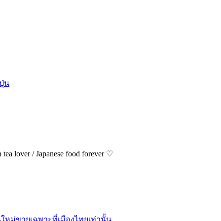
ุ่น
ea lover / Japanese food forever ♡