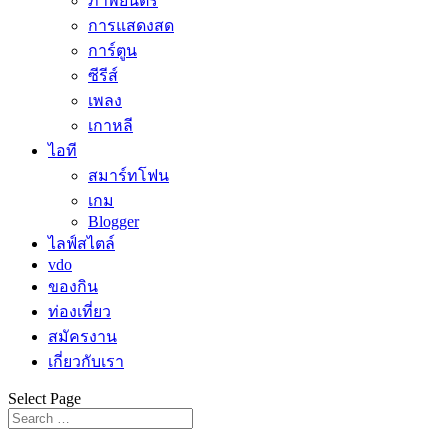
ภาพยนตร์
การแสดงสด
การ์ตูน
ซีรีส์
เพลง
เกาหลี
ไอที
สมาร์ทโฟน
เกม
Blogger
ไลฟ์สไตล์
vdo
ของกิน
ท่องเที่ยว
สมัครงาน
เกี่ยวกับเรา
Select Page