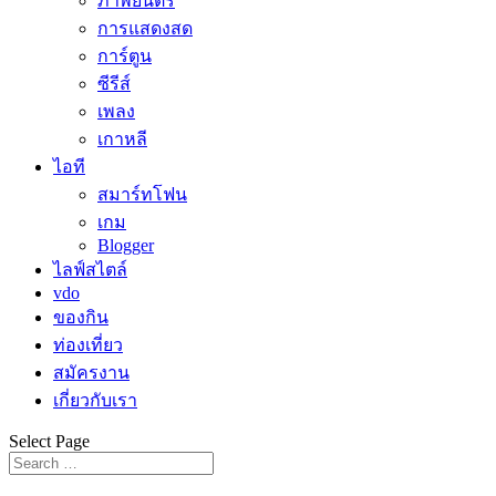
ภาพยนตร์
การแสดงสด
การ์ตูน
ซีรีส์
เพลง
เกาหลี
ไอที
สมาร์ทโฟน
เกม
Blogger
ไลฟ์สไตล์
vdo
ของกิน
ท่องเที่ยว
สมัครงาน
เกี่ยวกับเรา
Select Page