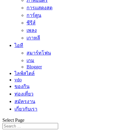
ภาพยนตร์
การแสดงสด
การ์ตูน
ซีรีส์
เพลง
เกาหลี
ไอที
สมาร์ทโฟน
เกม
Blogger
ไลฟ์สไตล์
vdo
ของกิน
ท่องเที่ยว
สมัครงาน
เกี่ยวกับเรา
Select Page