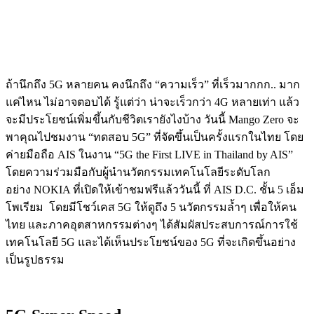
ถ้านึกถึง
5G
หลายคน
คงนึกถึง
“
ความเร็ว
”
ที่เร็วมากกก
..
มาก
แค่ไหน
ไม่อาจตอบได้
รู้แต่ว่า
น่าจะเร็วกว่า
4G
หลายเท่า
แล้ว
จะมีประโยชน์เพิ่มขึ้นกับชีวิตเรายังไงบ้าง
วันนี้
Mango Zero
จะ
พาคุณไปชมงาน
“
ทดสอบ
5G”
ที่จัดขึ้นเป็นครั้งแรกในไทย
โดย
ค่ายมือถือ
AIS
ในงาน
“5G the First LIVE in Thailand by AIS”
โดยความร่วมมือกับ
ผู้นำนวัตกรรมเทคโนโลยีระดับโลก
อย่าง
NOKIA
ที่เปิดให้เข้าชมฟรีแล้ววันนี้
ที่
AIS D.C.
ชั้น
5
เอ็ม
โพเรียม
โดยมีโชว์เคส
5G
ให้ดูถึง
5
นวัตกรรมล้ำๆ
เพื่อให้คน
ไทย
และภาคอุตสาหกรรมต่างๆ
ได้สัมผัสประสบการณ์การใช้
เทคโนโลยี
5G
และได้เห็นประโยชน์ของ
5G
ที่จะเกิดขึ้นอย่าง
เป็นรูปธรรม