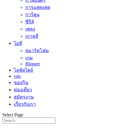
ภาพยนตร์
การแสดงสด
การ์ตูน
ซีรีส์
เพลง
เกาหลี
ไอที
สมาร์ทโฟน
เกม
Blogger
ไลฟ์สไตล์
vdo
ของกิน
ท่องเที่ยว
สมัครงาน
เกี่ยวกับเรา
Select Page