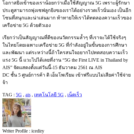
โอกาสยิงเข้าของเราน้อยกว่าเมื่อใช้สัญญาณ
5G
เพราะผู้รักษา
ประตูสามารถพุ่งเซฟลูกยิงของเราได้อย่างรวดเร็วนั่นเอง
เป็นอีก
โซนที่สนุกและน่าเล่นมาก
ท้าทายให้เราได้ทดลองความเร็วของ
เครือข่าย
5G
ด้วยตัวเอง
เรียกว่าเป็นสัญญาณที่ดีของนวัตกรรมล้ำๆ
ที่เราจะได้ใช้จริงๆ
ในไทยโดยเฉพาะเครือข่าย
5G
ที่กำลังอยู่ในขั้นของการศึกษา
และพัฒนา
แต่ระหว่างนี้ถ้าใครสนใจอยากไปทดสอบความเร็ว
แรง
5G
นี้
แวะไปได้เลยที่งาน
“5G the First LIVE in Thailand by
AIS”
จัดแสดงตั้งแต่วันนี้
-15
ธันวาคม
2561
ณ
AIS
DC
ชั้น
5
ศูนย์การค้า
ดิ
เอ็มโพเรียม
เข้าฟรีแบบไม่เสียค่าใช้จ่าย
จ้า
TAG :
5G
,
ais
,
เทคโนโลยี 5G
,
เน็ตเร็ว
Writer Profile :
icediry