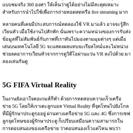
แบบชมจริง
360
องศา ให้เห็นว่าดูได้อย่างไม่มีสะดุดเหมาะ
สำหรับการนำไปใช้เพื่อการถ่ายทอดสดหรือ
live streaming
มาก
หลายคนที่เคยมีประสบการณ์ทดลองใช้
VR
มาแล้ว
อาจจะรู้สึก
เวียนหัว
เมื่อใช้งานไปสักพัก
นั่นเพราะความหน่วงของการรับส่ง
ข้อมูลที่ไม่สัมพันธ์กับภาพที่เราหันไปมองตามมุมต่างๆ
แต่เมื่อ
เล่นบนเทคโนโลยี
5G
จะแสดงผลแทบจะเรียลไทม์และไม่หน่วง
ช่วยลดอาการเวียนหัวจากการดูวิดีโอผ่านแว่น
VR
ลงไปด้วย
มา
ลองเล่นกันดู
5G FIFA Virtual Reality
ในงานยังเอาใจคอเกมส์กีฬา
ด้วยการทดสอบความเร็วเครือ
ข่าย
5G
โดยให้เราเตะลูกบอล
Virtual Reality
ที่จุดโทษไปยังโกล
ที่มีผู้รักษาประตูรออยู่
ผ่านทางเครือข่าย
5G
และ
4G
ซึ่งการเซฟ
ลูกจุดโทษของผู้รักษาประตู
ก็เปรียบเสมือนความสามารถใน
การตอบสนองของเครือข่าย
ว่าตอบสนองเร็วแค่ไหน
พบว่า