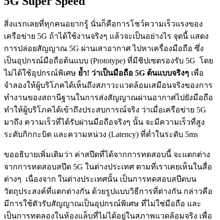
5G Super Speed
สิ่งแรกเลยที่ทุกคนอยากรู้
นั่นก็คือการโชว์ความเร็วแรงของ
เครือข่าย
5G
ถ้าได้ใช้งานจริงๆ
แล้วจะเป็นอย่างไร
จุดนี้
แสดง
การปล่อยสัญญาณ
5G
ผ่านเสาอากาศ
ไปหาเครื่องมือถือ
ซึ่ง
เป็นอุปกรณ์มือถือต้นแบบ
(Prototype)
ที่มีชิปเซตรองรับ
5G
โดย
ไม่ได้ใช้อุปกรณ์พิเศษ
ย้ำ
!
ว่าเป็นมือถือ
5G
ต้นแบบจริงๆ
เพื่อ
จำลองให้ผู้บริโภคได้เห็นถึงสภาวะแวดล้อมเสมือนจริงของการ
ทำงานของสถานีฐานในการส่งสัญญาณผ่านอากาศไปยังมือถือ
ทำให้ผู้บริโภคได้เข้าถึงประสบการณ์จริง
ว่าเมื่อเครือข่าย
5G
มาถึง
ความเร็วที่ได้รับผ่านมือถือจริงๆ
นั้น
จะมีความเร็วที่สูง
ระดับกิกกะบิต
และความหน่วง
(Latency)
ที่ต่ำในระดับ
5ms
ขออธิบายเพิ่มเติมว่า
ค่าสปีดที่ได้จากการทดสอบนี้
จะแตกต่าง
จากการทดสอบสปีด
5G
ในต่างประเทศ
ตามที่เราเคยเห็นในสื่อ
ต่างๆ
เนื่องจาก
ในต่างประเทศนั้น
เป็นการทดสอบสปีดบน
วัตถุประสงค์ที่แตกต่างกัน
ด้วยรูปแบบวิธีการที่ต่างกัน
กล่าวคือ
มีการใช้ตัวรับสัญญาณเป็นอุปกรณ์พิเศษ
ที่ไม่ใช่มือถือ
และ
เป็นการทดลองในห้องแล็บที่ไม่ได้อยู่ในสภาพแวดล้อมจริง
เพื่อ