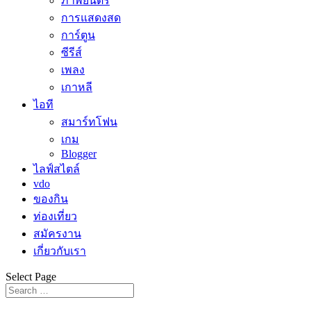
ภาพยนตร์
การแสดงสด
การ์ตูน
ซีรีส์
เพลง
เกาหลี
ไอที
สมาร์ทโฟน
เกม
Blogger
ไลฟ์สไตล์
vdo
ของกิน
ท่องเที่ยว
สมัครงาน
เกี่ยวกับเรา
Select Page