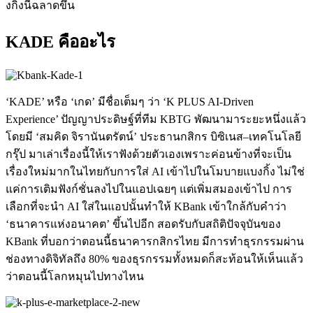
งกิ้งนี้ฉลาดขึ้น
KADE คืออะไร
‘KADE’ หรือ ‘เกด’ มีชื่อเต็มๆ ว่า ‘K PLUS AI-Driven
Experience’ ปัญญาประดิษฐ์ที่ทีม KBTG พัฒนามาระยะหนึ่งแล้ว
โดยมี ‘สมคิด
จิรานันตรัตน์’ ประธานกสิกร บิซิเนส
–
เทคโนโลยี
กรุ๊ป มาเล่าเรื่องนี้ให้เราฟังด้วยตัวเองเพราะค่อนข้างที่จะเป็น
เรื่องใหม่มากในไทยกับการใส่ AI เข้าไปในโมบายแบงกิ้ง ไม่ใช่
แค่การเติมฟังก์ชั่นลงไปในแอปเฉยๆ แต่เพิ่มสมองเข้าไป การ
เลือกที่จะนำ AI ใส่ในแอปนั้นทำให้ KBank เข้าใกล้กับคำว่า
‘ธนาคารแห่งอนาคต’ ขึ้นไปอีก สอดรับกับสถิติปัจจุบันของ
KBank ที่บอกว่าตอนนี้ธนาคารกสิกรไทย มี
การทำธุรกรรมผ่าน
ช่องทางดิจิทั
ลถึง 80% ของธุรกรรมทั้งหมดก็สะท้อนให้เห็นแล้ว
ว่าตอนนี้โลกหมุนไปทางไหน