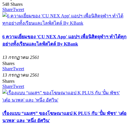
548
Shares
Share
Tweet
6 ความเยี่ยมของ 'CU NEX App' แอปฯ เพื่อนิสิตจุฬาฯ ทำได้ทุก
อย่างทั้งเรียนและไลฟ์สไตล์ By KBank
13 กรกฏาคม 2561
Shares
Share
Tweet
13 กรกฏาคม 2561
Shares
Share
Tweet
เรื่องแบบ “แมสๆ” ของโฆษณาแอป K PLUS กับ 'ปั๋ม พัชร' 'เต๋อ
นวพล' และ 'หนึ่ง อัศวิน'