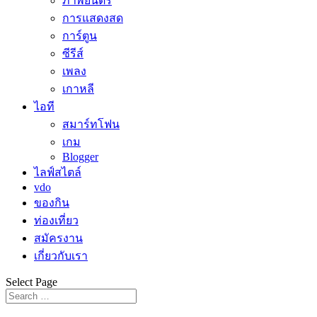
ภาพยนตร์
การแสดงสด
การ์ตูน
ซีรีส์
เพลง
เกาหลี
ไอที
สมาร์ทโฟน
เกม
Blogger
ไลฟ์สไตล์
vdo
ของกิน
ท่องเที่ยว
สมัครงาน
เกี่ยวกับเรา
Select Page