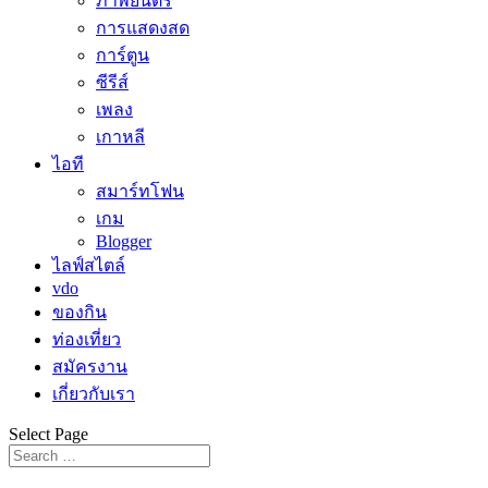
ภาพยนตร์
การแสดงสด
การ์ตูน
ซีรีส์
เพลง
เกาหลี
ไอที
สมาร์ทโฟน
เกม
Blogger
ไลฟ์สไตล์
vdo
ของกิน
ท่องเที่ยว
สมัครงาน
เกี่ยวกับเรา
Select Page