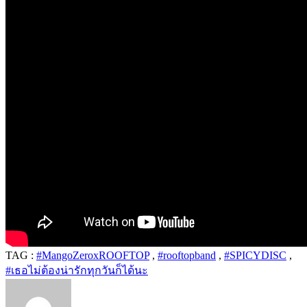
TAG :
#MangoZeroxROOFTOP
,
#rooftopband
,
#SPICYDISC
,
#เธอไม่ต้องน่ารักทุกวันก็ได้นะ