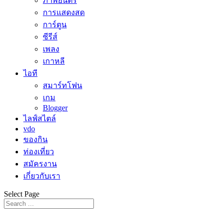
ภาพยนตร์
การแสดงสด
การ์ตูน
ซีรีส์
เพลง
เกาหลี
ไอที
สมาร์ทโฟน
เกม
Blogger
ไลฟ์สไตล์
vdo
ของกิน
ท่องเที่ยว
สมัครงาน
เกี่ยวกับเรา
Select Page