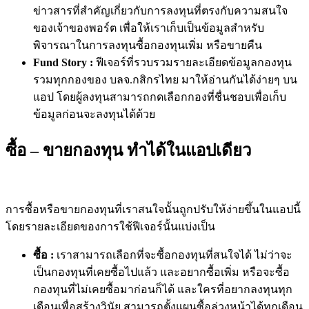
ข่าวสารที่สำคัญเกี่ยวกับ
การลงทุน
ที่ตรงกับความสนใจ
ของเจ้าของพอร์ต
เพื่อให้เราเก็บเป็นข้อมูลสำหรับ
พิจารณาในการลงทุนซื้อกองทุนเพิ่ม
หรือ
ขายคืน
Fund Story :
ฟีเจอร์ที่
รวบรวมรายละเอียดข้อมูลกองทุน
รวมทุกกองของ บลจ
.
กสิกรไทย
มาให้อ่านกันได้ง่ายๆ
บน
แอป
โดยผู้ลงทุนสามารถ
กดเลือกกองที่ชื่นชอบ
เพื่อเก็บ
ข้อมูลก่อนจะลงทุน
ได้ด้วย
ซื้อ – ขายกองทุน ทำได้ในแอปเดียว
การซื้อหรือขายกองทุนที่เราสนใจนั้นถูกปรับให้ง่ายขึ้นในแอปนี้
โดยรายละเอียดของการใช้ฟีเจอร์
นั้น
แบ่งเป็น
ซื้อ
:
เราสามารถเลือกที่จะซื้อกองทุนที่สนใจได้
ไม่ว่าจะ
เป็น
กองทุนที่เคยซื้อไปแล้ว
และ
อยากซื้อเพิ่ม
หรือจะซื้อ
กองทุนที่ไม่เคยซื้อมาก่อน
ก็ได้
และใครที่อยากลงทุนทุก
เดือนเพื่อสร้างวินัย
สามารถตั้งแผนซื้อล่วงหน้าได้ทุกเดือน