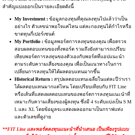
สำคัญแบ่งออกเป็นรายละเอียดดังนี้
My Investment :
ข้อมูล
กองทุน
ที่คุณลงทุนไปแล้วว่าเป็น
อย่างไร ตัวเลขน่าพอใจแค่ไหน
แต่ละกองทุนได้กำไรหรือ
ขาดทุนกี่เปอร์เซนต์
My Portfolio :
ข้อมูลพอร์ตการลงทุน
ของคุณ
เพื่อตรวจ
สอบผลตอบแทน
ของทั้งพอร์ต
รวมถึงยังสามารถเปรียบ
เทียบพอร์ตการลงทุนของตัวเองกับพอร์ตที่แอปแนะนำ
ตามระดับความเสี่ยงของคุณ
เพื่อเป็นแนวทางในการ
เปลี่ยนการลงทุนให้ได้ผลตอบแทนมากขึ้น
Historical Return :
สรุปผลตอบแทน
เฉลี่ย
ในแต่ละปีว่าเรา
ได้ผลตอบแทนมากแค่ไหน
โดย
เปรียบเทียบกับ
FIT Line
หรือ
เส้นที่แสดงผลตอบแทนของพอร์ตการลงทุนแนะนำที่
เหมาะกับความเสี่ยงของผู้ลงทุน
ซึ่งมี
4
ระดับ
แบ่งเป็น
S M
L
และ
XL โ
ดย
ข้อมูลจะแสดงผลออกมาเป็นกราฟแท่ง
และ
ตัวเลขที่ดูง่าย
**FIT Line
และพอร์ตลงทุนแนะนำที่นำเสนอ
เป็นเพียงรูปแบบ