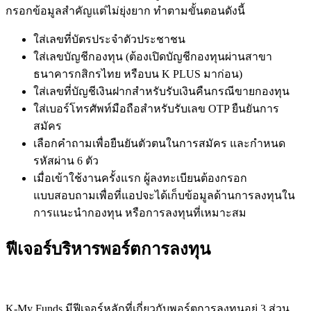
กรอกข้อมูลสำคัญแต่ไม่ยุ่งยาก
ทำตามขั้นตอนดังนี้
ใส่เลขที่บัตรประจำตัวประชาชน
ใส่เลขบัญชีกองทุน
(
ต้องเปิดบัญชีกองทุน
ผ่านสาขา
ธนาคารกสิกรไทย
หรือบน
K PLUS
มา
ก่อน
)
ใส่เลขที่บัญชี
เงินฝาก
สำหรับรับเงินคืนกรณีขายกองทุน
ใส่เบอร์โทรศัพท์มือถือสำหรับรับเลข
OTP
ยืนยันการ
สมัคร
เลือกคำถามเพื่อยืนยันตัวตนในการสมัคร
และกำหนด
รหัสผ่าน
6
ตัว
เมื่อเข้าใช้งานครั้งแรก
ผู้ลงทะเบียนต้องกรอก
แบบสอบถามเพื่อที่แอปจะได้เก็บข้อมูลด้านการลงทุนใน
การแนะนำกองทุน
หรือการลงทุนที่เหมาะสม
ฟีเจอร์บริหารพอร์ตการลงทุน
K-My Funds
มีฟีเจอร์หลักที่เกี่ยวกับพอร์ตการลงทุนอยู่
3
ส่วน