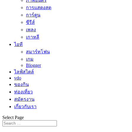
ภาพยนตร์
การแสดงสด
การ์ตูน
ซีรีส์
เพลง
เกาหลี
ไอที
สมาร์ทโฟน
เกม
Blogger
ไลฟ์สไตล์
vdo
ของกิน
ท่องเที่ยว
สมัครงาน
เกี่ยวกับเรา
Select Page