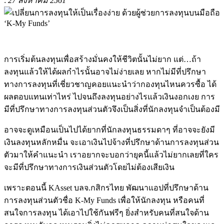
:
27 สิงหาคม 2561
การเริ่มต้นลงทุนเพื่อสร้างมั่นคงให้ชีวิตนั้นไม่ยาก
แต่
…
ถ้า
ลงทุนแล้วให้ได้ผลกำไรนั้นอาจไม่ง่ายเลย หากไม่มีที่ปรึกษา
ทางการลงทุนที่เชี่ยวชาญคอยแนะนำว่ากองทุนไหนควรซื้อ
ได้
ผลตอบแทนเท่าไหร่
ไปจนถึงลงทุนอย่างไรแล้วเงินงอกเงย
การ
มี
ที่ปรึกษาทางการลงทุนส่วนตัวจึงเป็นสิ่งที่นักลงทุน
จำเป็น
ต้องมี
อาจจะดูเหมือนเป็นไปได้ยากที่นักลงทุน
ธรรมดาๆ
ที่อาจจะยังมี
เงินลงทุนหลักหมื่น
จะเอาเงินไปจ้างที่ปรึกษาด้านการลงทุนส่วน
ตัวมาให้คำแนะนำ
เราอยากจะบอกว่ายุคนี้แล้วไม่ยากเลยที่ใคร
จะมีที่ปรึกษาทางการเงินส่วนตัวโดยไม่ต้องเสียเงิน
เพราะตอนนี้
KAsset
บลจ
.
กสิกรไทย พัฒนา
แอป
ที่ปรึกษาด้าน
การลงทุนส่วนตัวชื่อ
K-My Funds
เพื่อให้นักลงทุน
ห
รือคนที่
สนใจการลงทุน
ได้เอาไปใช้กันฟรีๆ
ยิ่งสำหรับคนที่สนใจด้าน