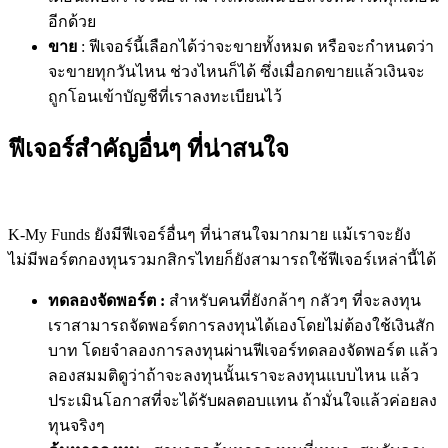
อีกด้วย
ขาย
:
ฟีเจอร์
นี้
เลือกได้ว่าจะขายทั้งหมด
หรือจะกำหนดว่า
จะขายทุกวันไหน
ช่วงไหนก็ได้
ซึ่งเมื่อกดขายแล้วเงินจะ
ถูกโอนเข้าบัญชีที่เราลงทะเบียนไว้
ฟีเจอร์สำคัญอื่นๆ ที่น่าสนใจ
K-My Funds
ยังมีฟีเจอร์อื่นๆ
ที่น่าสนใจมากมาย
แม้เราจะยัง
ไม่มี
พอร์ตกองทุนรวมกสิกรไทย
ก็ยังสามารถใช้ฟีเจอร์เหล่านี้ได้
ทดลองจัดพอร์ต
:
สำหรับคนที่ยังกล้าๆ
กลัวๆ
ที่จะลงทุน
เราสามารถจัดพอร์ตการลงทุนได้เองโดยไม่ต้องใช้เงินสัก
บาท
โดยจำลองการลงทุนผ่านฟีเจอร์ทดลองจัดพอร์ต
แล้ว
ลองสมมติดูว่าถ้าจะลงทุนนั้นเราจะลงทุนแบบไหน
แล้ว
ประเมินโอกาสที่จะได้รับผลตอบแทน
ถ้ามั่นใจแล้วค่อยลง
ทุนจริงๆ