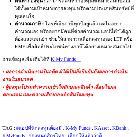
ค้นหากองทุน
:
สามารถค้นหากองทุนที่เหมาะสมกับคุณ
ได้ทั้งตามเป้าหมายการลงทุน
หรือตามประเภทสินทรัพย์ที่
คุณสนใจ
คำนวณภาษี
:
ใครที่เสียภาษีทุกปีอยู่แล้ว
แต่ไม่อยาก
คำนวณเอง
หรือ
อยากมี
คนที่ช่วยคำนวณ
แอปนี้ทำได้
ถูก
ต้อง
และแม่นยำ
ช่วยให้สามารถเลือกลงทุนกอง
LTF
หรือ
RMF
เพื่อสิทธิประโยชน์ทางภาษีได้อย่างเหมาะสมต่อไป
อ่านข้อมูลเพิ่มเติมได้ที่
K-My Funds
•
ผลการดำเนินงานในอดีต
มิได้เป็นสิ่งยืนยันถึงผลการดำเนิน
งานในอนาคต
•
ผู้ลงทุนโปรดทำความเข้าใจลักษณะสินค้า
เงื่อนไขผล
ตอบแทน
และความเสี่ยงก่อนตัดสินใจลงทุน
TAG :
#แอปที่นักลงทุนต้องมี
,
K-My Funds
,
KAsset
,
KBank
,
KMyFunds
,
กองทุนกสิกรไทย
,
เลือกให้แล้วว่าดี