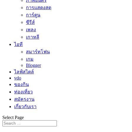
ภาพยนตร์
การแสดงสด
การ์ตูน
ซีรีส์
เพลง
เกาหลี
ไอที
สมาร์ทโฟน
เกม
Blogger
ไลฟ์สไตล์
vdo
ของกิน
ท่องเที่ยว
สมัครงาน
เกี่ยวกับเรา
Select Page