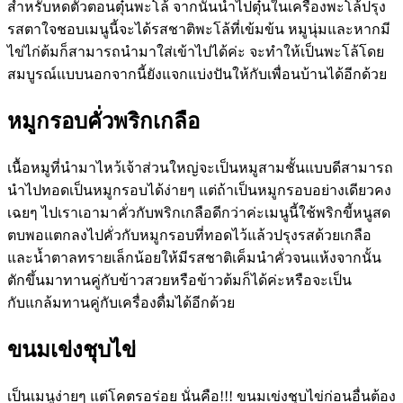
สำหรับหดตัวตอนตุ๋นพะโล้ จากนั้นนำไปตุ๋นในเครื่องพะโล้ปรุง
รสตาใจชอบเมนูนี้จะได้รสชาติพะโล้ที่เข้มข้น หมูนุ่มและหากมี
ไข่ไก่ต้มก็สามารถนำมาใส่เข้าไปได้ค่ะ จะทำให้เป็นพะโล้โดย
สมบูรณ์แบบนอกจากนี้ยังแจกแบ่งปันให้กับเพื่อนบ้านได้อีกด้วย
หมูกรอบคั่วพริกเกลือ
เนื้อหมูที่นำมาไหว้เจ้าส่วนใหญ่จะเป็นหมูสามชั้นแบบดีสามารถ
นำไปทอดเป็นหมูกรอบได้ง่ายๆ แต่ถ้าเป็นหมูกรอบอย่างเดียวคง
เฉยๆ ไปเราเอามาคั่วกับพริกเกลือดีกว่าค่ะเมนูนี้ใช้พริกขี้หนูสด
ตบพอแตกลงไปคั่วกับหมูกรอบที่ทอดไว้แล้วปรุงรสด้วยเกลือ
และน้ำตาลทรายเล็กน้อยให้มีรสชาติเค็มนำคั่วจนแห้งจากนั้น
ตักขึ้นมาทานคู่กับข้าวสวยหรือข้าวต้มก็ได้ค่ะหรือจะเป็น
กับแกล้มทานคู่กับเครื่องดื่มได้อีกด้วย
ขนมเข่งชุบไข่
เป็นเมนูง่ายๆ แต่โคตรอร่อย นั่นคือ
!!!
ขนมเข่งชุบไข่ก่อนอื่นต้อง