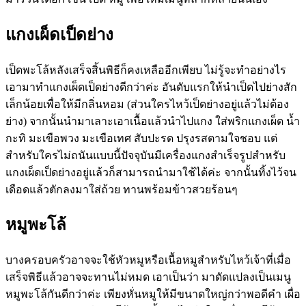
แกงเผ็ดเป็ดย่าง
เป็ดพะโล้หลังเสร็จสิ้นพิธีก็คงเหลืออีกเพียบ ไม่รู้จะทำอย่างไร
เอามาทำแกงเผ็ดเป็ดย่างดีกว่าค่ะ อันดับแรกให้นำเป็ดไปย่างสัก
เล็กน้อยเพื่อให้มีกลิ่นหอม
(
ส่วนใครไหว้เป็ดย่างอยู่แล้วไม่ต้อง
ย่าง
)
จากนั้นนำมาเลาะเอาเนื้อแล้วนำไปแกง ใส่พริกแกงเผ็ด น้ำ
กะทิ มะเขือพวง มะเขือเทศ สับปะรด ปรุงรสตามใจชอบ แต่
สำหรับใครไม่ถนันแบบนี้ปัจจุบันมีเครื่องแกงสำเร็จรูปสำหรับ
แกงเผ็ดเป็ดย่างอยู่แล้วก็สามารถนำมาใช้ได้ค่ะ จากนั้นทิ้งไว้จน
เดือดแล้วตักลงมาใส่ถ้วย ทานพร้อมข้าวสวยร้อนๆ
หมูพะโล้
บางครอบครัวอาจจะใช้หัวหมูหรือเนื้อหมูสำหรับไหว้เจ้าที่เมื่อ
เสร็จพิธีแล้วอาจจะทานไม่หมด เอาเป็นว่า มาดัดแปลงเป็นเมนู
หมูพะโล้กันดีกว่าค่ะ เพียงหั่นหมูให้มีขนาดใหญ่กว่าพอดีคำ เผื่อ