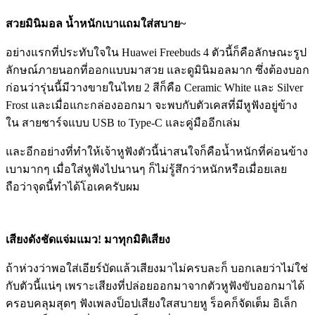
สวยมินิมอล น้ำหนักเบาแถมใส่สบาย~
อย่างแรกที่ประทับใจใน Huawei Freebuds 4 ตัวนี้ก็คือลักษณะรูป
ลักษณ์ภายนอกที่ออกแบบมาสวย และดูมินิมอลมาก ซึ่งต้องบอก
ก่อนว่ารุ่นนี้มีวางขายในไทย 2 สีก็คือ Ceramic White และ Silver
Frost และเมื่อแกะกล่องออกมา จะพบกับตัวเคสที่มีหูฟังอยู่ข้าง
ใน สายชาร์จแบบ USB to Type-C และคู่มืออีกเล่ม
และอีกอย่างที่ทำให้เจ้าหูฟังตัวนี้น่าสนใจก็คือน้ำหนักที่ค่อนข้าง
เบามากๆ เมื่อใส่หูฟังไปนานๆ ก็ไม่รู้สึกว่าหนักหรือเมื่อยเลย
ถือว่าจุดนี้ทำได้โอเคครับผม
เสียงดังชัดแจ่มแมว! มาทุกมิติเสียง
ถ้าห่วงว่าพอใส่เอียร์บัดแล้วเสียงมาไม่ครบละก็ บอกเลยว่าไม่ใช่
กับตัวนี้แน่ๆ เพราะเสียงที่ปล่อยออกมาจากตัวหูฟังขับออกมาได้
ครอบคลุมสุดๆ ฟังเพลงป็อปเสียงใสสบายหู ร็อคก็จัดเต็ม อิเล็ก