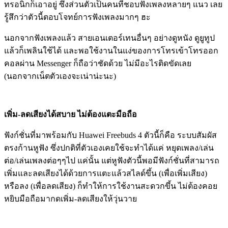
ทรอนิกก็เอาอยู่ ซึ่งส่วนตัวเป็นคนที่ชอบฟังเพลงหลายๆ แนว เลย
รู้สึกว่าตัวนี้ตอบโจทย์การฟังเพลงมากๆ ฮะ
นอกจากฟังเพลงแล้ว สายเอนเตอร์เทนอื่นๆ อย่างดูหนัง ดูยูทูป
แล้วก็เพลินใช้ได้ และพอใช้งานในแง่ของการโทรเข้าโทรออก
คอลผ่าน Messenger ก็ถือว่าชัดด้วย ไม่มีอะไรติดขัดเลย
(นอกจากเน็ตตัวเองจะเน่าน่ะนะ)
เพิ่ม-ลดเสียงได้สบาย ไม่ต้องแตะมือถือ
ฟังก์ชั่นที่มาพร้อมกับ Huawei Freebuds 4 ตัวนี้ก็คือ ระบบสัมผัส
ตรงก้านหูฟัง ซึ่งปกติที่ตัวเองเคยใช้จะทำได้แค่ หยุดเพลง/เล่น
ต่อ/เล่นเพลงต่อๆๆไป แค่นั้น แต่หูฟังตัวนี้พอมีฟังก์ชั่นที่สามารถ
เพิ่มและลดเสียงได้ด้วยการแตะแล้วสไลด์ขึ้น (เพื่อเพิ่มเสียง)
หรือลง (เพื่อลดเสียง) ก็ทำให้การใช้งานสะดวกขึ้น ไม่ต้องคอย
หยิบมือถือมากดเพิ่ม-ลดเสียงให้วุ่นวาย