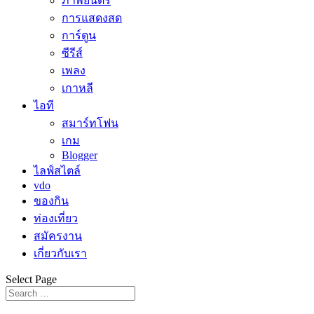
ภาพยนตร์
การแสดงสด
การ์ตูน
ซีรีส์
เพลง
เกาหลี
ไอที
สมาร์ทโฟน
เกม
Blogger
ไลฟ์สไตล์
vdo
ของกิน
ท่องเที่ยว
สมัครงาน
เกี่ยวกับเรา
Select Page