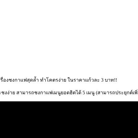
งง่าย สามารถชงกาแฟเมนูยอดฮิตได้ 5 เมนู (สามารถประยุกต์เพิ่ม