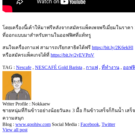
โดยเครื่องนี้เค้าให้มาฟรีหลังจากสมัครแพ็คเพจพรีเมี่ยมในราค
ที่ออกแบบมาสำหรับทานในออฟฟิศที่แท้ทรู
สนใจเครื่องกาแฟ สามารถเรียกสาธิตได้ฟรี
https://bit.ly/2K6ekHl
หรือสมัครแพ็คเกจได้ที่
https://bit.ly/2yEVPnV
TAG :
Nescafe
,
NESCAFÉ Gold Barista
,
กาแฟ
,
ที่ทำงาน
,
ออฟฟ
Writer Profile :
Nokkaew
ชายหนุ่มที่กินข้าวอย่างน้อยวันละ 3 มื้อ กินข้าวเสร็จก็กินน้ำ เส
ความสนุก
Blog :
www.goohiw.com
Social Media :
Facebook
,
Twitter
View all post