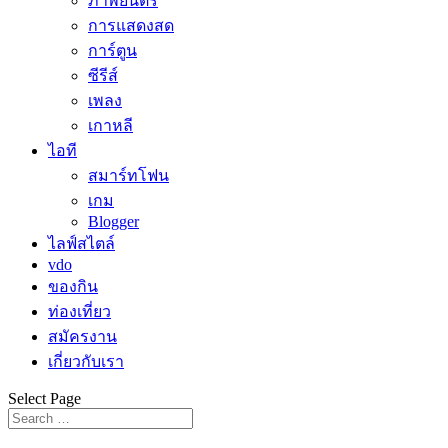
ภาพยนตร์
การแสดงสด
การ์ตูน
ซีรีส์
เพลง
เกาหลี
ไอที
สมาร์ทโฟน
เกม
Blogger
ไลฟ์สไตล์
vdo
ของกิน
ท่องเที่ยว
สมัครงาน
เกี่ยวกับเรา
Select Page