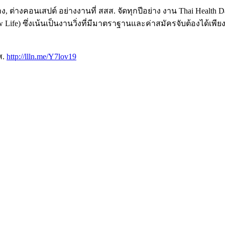
, ต่างคอนเสปต์ อย่างงานที่ สสส. จัดทุกปีอย่าง งาน Thai Healt
 New Life) ซึ่งเน้นเป็นงานวิ่งที่มีมาตราฐานและค่าสมัครจับต้องได้เ
ส.
http://llln.me/Y7lov19