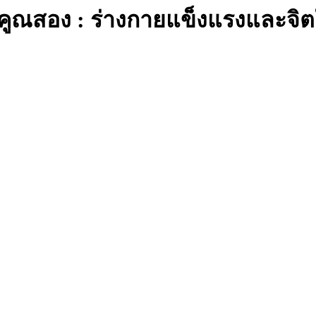
พดีคูณสอง : ร่างกายแข็งแรงและจิ