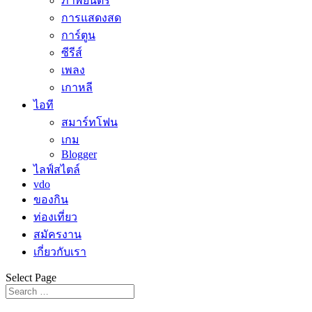
ภาพยนตร์
การแสดงสด
การ์ตูน
ซีรีส์
เพลง
เกาหลี
ไอที
สมาร์ทโฟน
เกม
Blogger
ไลฟ์สไตล์
vdo
ของกิน
ท่องเที่ยว
สมัครงาน
เกี่ยวกับเรา
Select Page