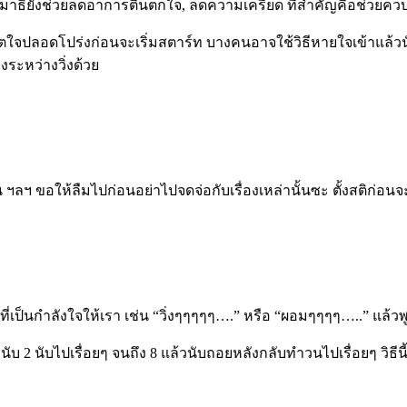
ิยังช่วยลดอาการตื่นตกใจ, ลดความเครียด ที่สำคัญคือช่วยควบคุ
ใจปลอดโปร่งก่อนจะเริ่มสตาร์ท บางคนอาจใช้วิธีหายใจเข้าแล้วนับ
ระหว่างวิ่งด้วย
ลฯ ขอให้ลืมไปก่อนอย่าไปจดจ่อกับเรื่องเหล่านั้นซะ ตั้งสติก่อนจะเร
ำที่เป็นกำลังใจให้เรา เช่น “วิ่งๆๆๆๆๆ….” หรือ “ผอมๆๆๆๆ…..” แล้ว
บ 2 นับไปเรื่อยๆ จนถึง 8 แล้วนับถอยหลังกลับทำวนไปเรื่อยๆ วิธีนี้