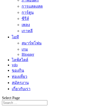
ภาพยนตร์
การแสดงสด
การ์ตูน
ซีรีส์
เพลง
เกาหลี
ไอที
สมาร์ทโฟน
เกม
Blogger
ไลฟ์สไตล์
vdo
ของกิน
ท่องเที่ยว
สมัครงาน
เกี่ยวกับเรา
Select Page