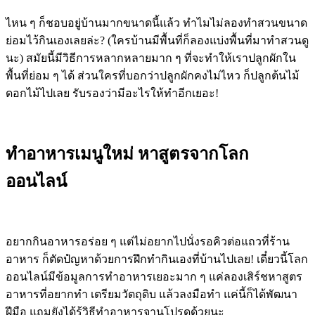
ไหน ๆ ก็ชอบอยู่บ้านมากขนาดนี้แล้ว ทำไมไม่ลองทำสวนขนาด
ย่อมไว้กินเองเลยล่ะ? (ใครบ้านมีพื้นที่ก็ลองแบ่งพื้นที่มาทำสวนดู
นะ) สมัยนี้มีวิธีการหลากหลายมาก ๆ ที่จะทำให้เราปลูกผักใน
พื้นที่ย่อม ๆ ได้ ส่วนใครที่บอกว่าปลูกผักคงไม่ไหว ก็ปลูกต้นไม้
ดอกไม้ไปเลย รับรองว่ามีอะไรให้ทำอีกเยอะ!
ทำอาหารเมนูใหม่ หาสูตรจากโลก
ออนไลน์
อยากกินอาหารอร่อย ๆ แต่ไม่อยากไปนั่งรอคิวต่อแถวที่ร้าน
อาหาร ก็ตัดปํญหาด้วยการฝึกทำกินเองที่บ้านไปเลย! เดี๋ยวนี้โลก
ออนไลน์มีข้อมูลการทำอาหารเยอะมาก ๆ แค่ลองเสิร์ชหาสูตร
อาหารที่อยากทำ เตรียมวัตถุดิบ แล้วลงมือทำ แค่นี้ก็ได้พัฒนา
ฝีมือ แถมยังได้รู้วิธีทำอาหารจานโปรดด้วยนะ