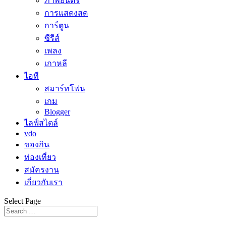
ภาพยนตร์
การแสดงสด
การ์ตูน
ซีรีส์
เพลง
เกาหลี
ไอที
สมาร์ทโฟน
เกม
Blogger
ไลฟ์สไตล์
vdo
ของกิน
ท่องเที่ยว
สมัครงาน
เกี่ยวกับเรา
Select Page