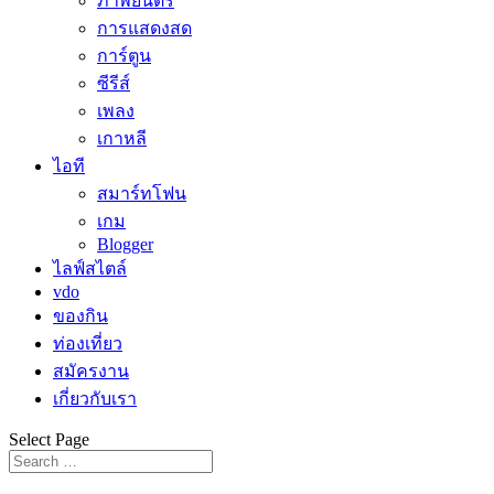
ภาพยนตร์
การแสดงสด
การ์ตูน
ซีรีส์
เพลง
เกาหลี
ไอที
สมาร์ทโฟน
เกม
Blogger
ไลฟ์สไตล์
vdo
ของกิน
ท่องเที่ยว
สมัครงาน
เกี่ยวกับเรา
Select Page