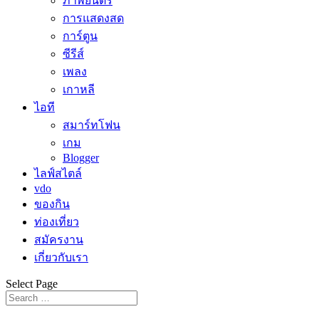
ภาพยนตร์
การแสดงสด
การ์ตูน
ซีรีส์
เพลง
เกาหลี
ไอที
สมาร์ทโฟน
เกม
Blogger
ไลฟ์สไตล์
vdo
ของกิน
ท่องเที่ยว
สมัครงาน
เกี่ยวกับเรา
Select Page