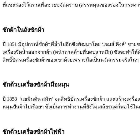
ที่แซะร่องไว้แทนเพื่อช่วยขจัดคราบ (สรรพคุณของร่องในกระดานซั
ซักผ้าในถังซักผ้า
ปี 1851 มีอุปกรณ์ซักผ้าที่ล้ำไปอีกซึ่งพัฒนาโดย ‘เจมส์ คิงส์’
เครื่องรีดน้ำออกจากผ้า (หน้าตาคล้ายที่บดปลาหมึก) ซึ่งจะทำให้
สิทธิ์บัตรเครื่องซักผ้าของเขาด้วยเพราะถือเป็นนวัตกรรมจริงในๆ ย
ซักด้วยเครื่องซักผ้ามือหมุน
ปี 1858 ‘แฮมินตัน สมิท’ จดสิทธิบัตรเครื่องซักผ้า และสร้างเคร
หมุนปั่นผ้าไปเรื่อยๆ ซึ่งเป็นการทำงานที่ยังไม่เสถียรแต่ก็พอใช
ซักด้วยเครื่องซักผ้าไฟฟ้า