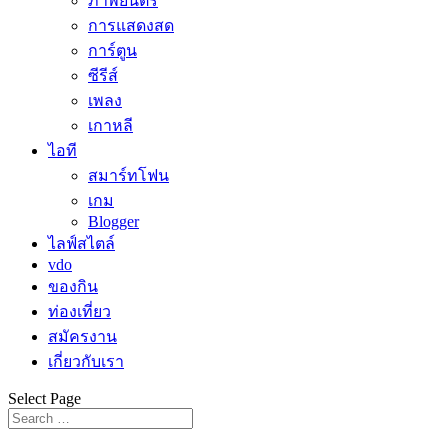
ภาพยนตร์
การแสดงสด
การ์ตูน
ซีรีส์
เพลง
เกาหลี
ไอที
สมาร์ทโฟน
เกม
Blogger
ไลฟ์สไตล์
vdo
ของกิน
ท่องเที่ยว
สมัครงาน
เกี่ยวกับเรา
Select Page