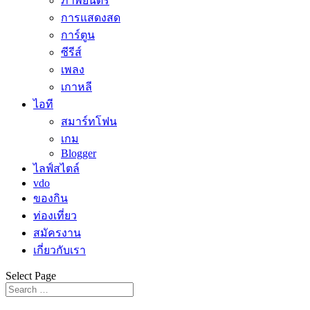
ภาพยนตร์
การแสดงสด
การ์ตูน
ซีรีส์
เพลง
เกาหลี
ไอที
สมาร์ทโฟน
เกม
Blogger
ไลฟ์สไตล์
vdo
ของกิน
ท่องเที่ยว
สมัครงาน
เกี่ยวกับเรา
Select Page