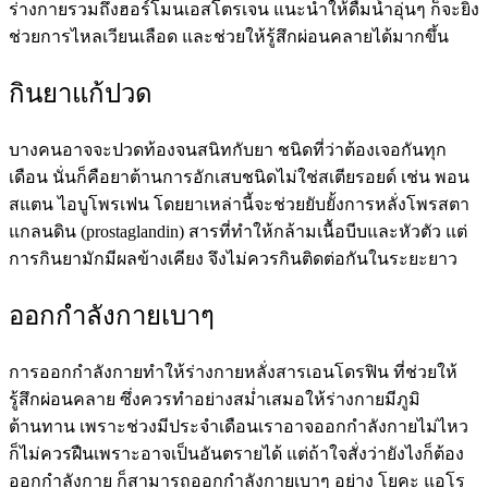
ร่างกายรวมถึงฮอร์โมนเอสโตรเจน แนะนำให้ดื่มน้ำอุ่นๆ ก็จะยิ่ง
ช่วยการไหลเวียนเลือด และช่วยให้รู้สึกผ่อนคลายได้มากขึ้น
กินยาแก้ปวด
บางคนอาจจะปวดท้องจนสนิทกับยา ชนิดที่ว่าต้องเจอกันทุก
เดือน นั่นก็คือยาต้านการอักเสบชนิดไม่ใช่สเตียรอยด์ เช่น พอน
สแตน ไอบูโพรเฟน โดยยาเหล่านี้จะช่วยยับยั้งการหลั่งโพรสตา
แกลนดิน (prostaglandin) สารที่ทำให้กล้ามเนื้อบีบและหัวตัว แต่
การกินยามักมีผลข้างเคียง จึงไม่ควรกินติดต่อกันในระยะยาว
ออกกำลังกายเบาๆ
การออกกำลังกายทำให้ร่างกายหลั่งสารเอนโดรฟิน ที่ช่วยให้
รู้สึกผ่อนคลาย ซึ่งควรทำอย่างสม่ำเสมอให้ร่างกายมีภูมิ
ต้านทาน เพราะช่วงมีประจำเดือนเราอาจออกกำลังกายไม่ไหว
ก็ไม่ควรฝืนเพราะอาจเป็นอันตรายได้ แต่ถ้าใจสั่งว่ายังไงก็ต้อง
ออกกำลังกาย ก็สามารถออกกำลังกายเบาๆ อย่าง โยคะ แอโร