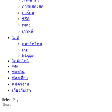
ภาพยนตร์
การแสดงสด
การ์ตูน
ซีรีส์
เพลง
เกาหลี
ไอที
สมาร์ทโฟน
เกม
Blogger
ไลฟ์สไตล์
vdo
ของกิน
ท่องเที่ยว
สมัครงาน
เกี่ยวกับเรา
Select Page