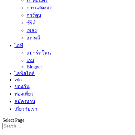
ภาพยนตร์
การแสดงสด
การ์ตูน
ซีรีส์
เพลง
เกาหลี
ไอที
สมาร์ทโฟน
เกม
Blogger
ไลฟ์สไตล์
vdo
ของกิน
ท่องเที่ยว
สมัครงาน
เกี่ยวกับเรา
Select Page