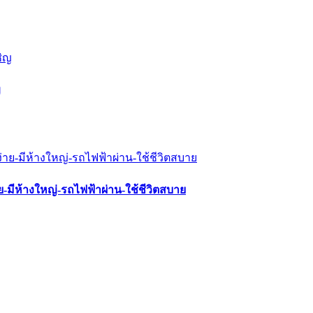
ญ
่าย-มีห้างใหญ่-รถไฟฟ้าผ่าน-ใช้ชีวิตสบาย