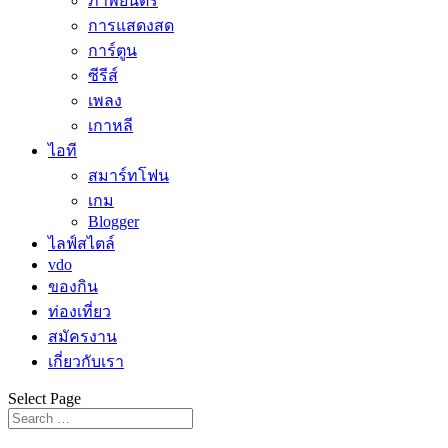
ภาพยนตร์
การแสดงสด
การ์ตูน
ซีรีส์
เพลง
เกาหลี
ไอที
สมาร์ทโฟน
เกม
Blogger
ไลฟ์สไตล์
vdo
ของกิน
ท่องเที่ยว
สมัครงาน
เกี่ยวกับเรา
Select Page