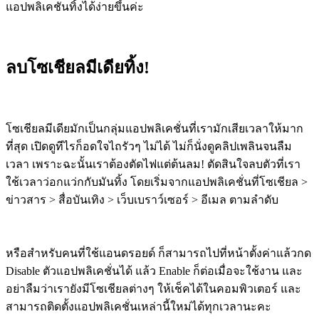
แอปพลิเคชันทิ้งได้ง่ายขึ้นค่ะ
ลบโซเชียลมีเดียทิ้ง!
โซเชียลมีเดียมักเป็นกลุ่มแอปพลิเคชั่นที่เรามักเสียเวลาให้มาก
ที่สุด เปิดดูทีไรก็อดใจไถรัวๆ ไม่ได้ ไม่ก็นั่งดูคลิปเพลินจนลืม
เวลา เพราะฉะนั้นเราต้องตัดไฟแต่ต้นลม! ตัดสินใจลบตัวที่เรา
ใช้เวลาว่อกแว่กกับมันทิ้ง โดยเริ่มจากแอปพลิเคชั่นที่โซเชียล >
ข่าวสาร > สื่อบันเทิง > เว็บเบราว์เซอร์ > อีเมล ตามลำดับ
หรือสำหรับคนที่ใช้แอนดรอยด์ ก็สามารถไปที่หน้าตั้งค่าแล้วกด
Disable ตัวแอปพลิเคชั่นได้ แล้ว Enable ก็ต่อเมื่อจะใช้งาน และ
อย่าลืมว่าเรายังมีโซเชียลต่างๆ ให้เช็คได้ในคอมพิวเตอร์ และ
สามารถติดตั้งแอปพลิเคชั่นเหล่านี้ใหม่ได้ทุกเวลานะคะ