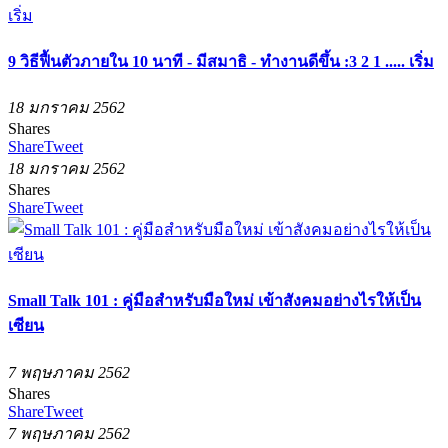
9 วิธีฟื้นตัวภายใน 10 นาที - มีสมาธิ - ทำงานดีขึ้น :3 2 1 ..... เริ่ม
18 มกราคม 2562
Shares
Share
Tweet
18 มกราคม 2562
Shares
Share
Tweet
Small Talk 101 : คู่มือสำหรับมือใหม่ เข้าสังคมอย่างไรให้เป็น
เซียน
7 พฤษภาคม 2562
Shares
Share
Tweet
7 พฤษภาคม 2562