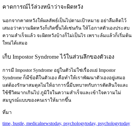
คาดการณ์ไว้ล่วงหน้าว่าจะผิดหวัง
นอกจากคาดหวังให้ผลลัพธ์เป็นไปตามเป้าหมาย อย่าลืม
คิดไว้
เสมอว่าความผิดหวังก็เกิดขึ้นได้
เช่นกัน ให้โอกาสตัวเองประสบ
ความสำเร็จแล้ว จะผิดหวังบ้างก็ไม่เป็นไร เพราะล้มแล้วก็เริ่มต้น
ใหม่ได้เสมอ
เก็บ Impostor Syndrome ไว้ในส่วนลึกของตัวเอง
การมี Impostor Syndrome อยู่ในตัวไม่ใช่เรื่องแย่ Impostor
Syndrome ก็มี
ข้อดีในตัวเอง คือทำให้เราพัฒนาตัวเองอยู่เสมอ
แต่ต้องรักษาสมดุลไ
ม่ให้อาการนี้มีบทบาทกับการตัดสินใจและ
ใช้ชีวิต
มากเกินไป ภูมิใจในความสำเร็จและเข้าใจความไม่
สมบูรณ์แบบของคนเราให้มากขึ้น
ที่มา
time,
bustle,
medicalnewstoday,
psychologytoday,
psychologytoday