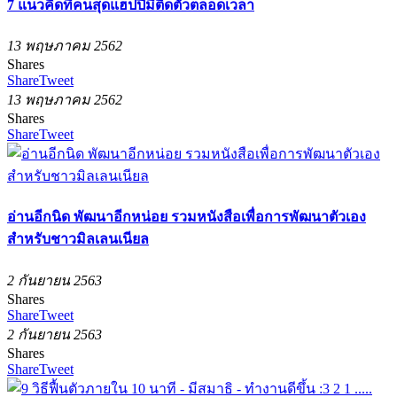
7 แนวคิดที่คนสุดแฮปปี้มีติดตัวตลอดเวลา
13 พฤษภาคม 2562
Shares
Share
Tweet
13 พฤษภาคม 2562
Shares
Share
Tweet
อ่านอีกนิด พัฒนาอีกหน่อย รวมหนังสือเพื่อการพัฒนาตัวเอง
สำหรับชาวมิลเลนเนียล
2 กันยายน 2563
Shares
Share
Tweet
2 กันยายน 2563
Shares
Share
Tweet