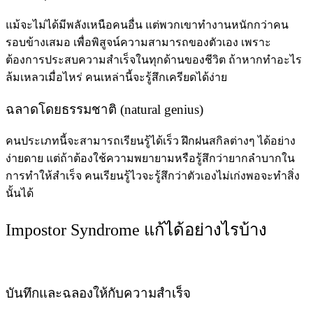
แม้จะไม่ได้มีพลังเหนือคนอื่น แต่พวกเขา
ทำงานหนักกว่าคน
รอบข้าง
เสมอ เพื่อพิสูจน์ความสามารถของตัวเอง เพราะ
ต้องการประสบความสำเร็จในทุกด้านของชีวิต
ถ้าหากทำอะไร
ล้มเหลวเมื่อไหร่ คนเหล่านี้จะรู้สึกเครียดได้ง่าย
ฉลาดโดยธรรมชาติ (natural genius)
คนประเภทนี้จะสามารถเ
รียนรู้ได้เร็ว
ฝึกฝนสกิลต่างๆ ได้อย่าง
ง่ายดาย แต่
ถ้าต้องใช้ความพยายามหรือรู้สึกว่ายากลำบากใน
การทำให้สำเร็จ
คนเรียนรู้ไวจะ
รู้สึกว่าตัวเองไม่เก่งพอจะทำสิ่ง
นั้นได้
Impostor Syndrome แก้ได้อย่างไรบ้าง
บันทึกและฉลองให้กับความสำเร็จ