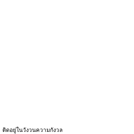
ติดอยู่ในวังวนความกังวล