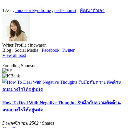
TAG :
Impostor Syndrome
,
perfectionist
,
พัฒนาตัวเอง
Writer Profile :
incwaran
Blog :
Social Media :
Facebook
,
Twitter
View all post
Founding Sponsors
How To Deal With Negative Thoughts รับมือกับความคิดด้าน
ลบอย่างไรให้อยู่หมัด
5 พฤศจิกายน 2562
/
Shares