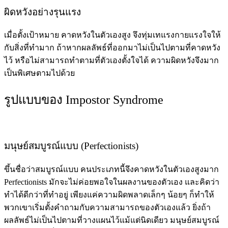
ผิดหวังอย่างรุนแรง
เมื่อตั้งเป้าหมาย คาดหวังในตัวเองสูง จึงทุ่มเทแรงกายแรงใจให้
กับสิ่งที่ทำมาก ถ้าหาก
ผลลัพธ์ที่ออกมาไม่เป็นไปตามที่คาดหวัง
ไว้ หรือไม่สามารถทำตามที่ตัวเองตั้งใจได้ ความผิดหวังจึงมาก
เป็นพิเศษ
ตามไปด้วย
รูปแบบของ Impostor Syndrome
มนุษย์สมบูรณ์แบบ (Perfectionists)
ขึ้นชื่อว่าสมบูรณ์แบบ คนประเภทนี้จึง
คาดหวังในตัวเองสูงมาก
Perfectionists มักจะ
ไม่ค่อยพอใจในผลงานของตัวเอง
และคิดว่า
ทำได้ดีกว่าที่ทำอยู่ เพียงแค่ความผิดพลาดเล็กๆ น้อยๆ ก็ทำให้
พวกเขาเริ่มตั้งคำถามกับความสามารถของตัวเองแล้ว ยิ่งถ้า
ผลลัพธ์ไม่เป็นไปตามที่วางแผนไว้แม้แต่นิดเดียว มนุษย์สมบูรณ์