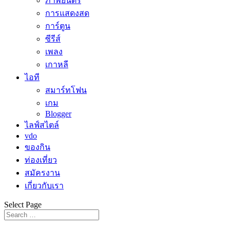
ภาพยนตร์
การแสดงสด
การ์ตูน
ซีรีส์
เพลง
เกาหลี
ไอที
สมาร์ทโฟน
เกม
Blogger
ไลฟ์สไตล์
vdo
ของกิน
ท่องเที่ยว
สมัครงาน
เกี่ยวกับเรา
Select Page